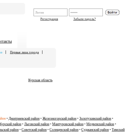
Регистрация
Забыли пароль?
нтакты
ка
Первые лица города
Курская область
айон
•
Дмитриевский район
•
Железногорский район
•
Золотухинский район
•
Курский район
•
Льговский район
•
Мантуровский район
•
Медвенский район
•
ьский район
•
Советский район
•
Солнцевский район
•
Суджанский район
•
Тимский