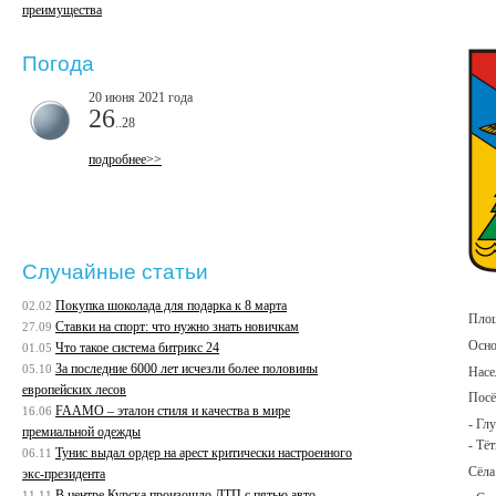
преимущества
Погода
20 июня 2021 года
26
..28
подробнее>>
Случайные статьи
Покупка шоколада для подарка к 8 марта
02.02
Площ
Ставки на спорт: что нужно знать новичкам
27.09
Осно
Что такое система битрикс 24
01.05
За последние 6000 лет исчезли более половины
05.10
Насе
европейских лесов
Посё
FAAMO – эталон стиля и качества в мире
16.06
- Гл
премиальной одежды
- Тё
Тунис выдал ордер на арест критически настроенного
06.11
Сёла
экс-президента
В центре Курска произошло ДТП с пятью авто
11.11