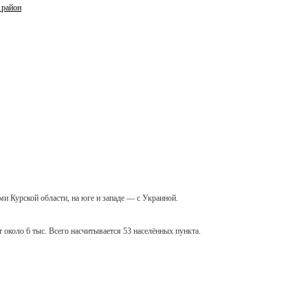
 район
ми Курской области, на юге и западе — с Украиной.
т около 6 тыс. Всего насчитывается 53 населённых пункта.