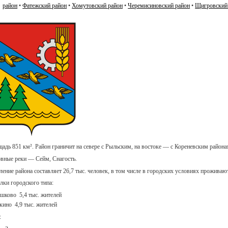
район
•
Фатежский район
•
Хомутовский район
•
Черемисиновский район
•
Щигровский
адь 851 км². Район граничит на севере с Рыльским, на востоке — с Кореневским района
вные реки — Сейм, Снагость.
ление района составляет 26,7 тыс. человек, в том числе в городских условиях проживаю
лки городского типа:
ушково 5,4 тыс. жителей
ткино 4,9 тыс. жителей
: