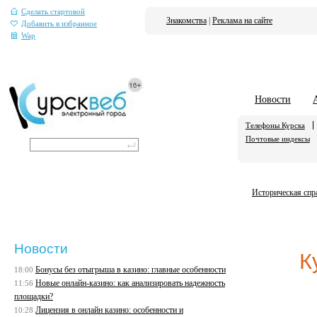
Сделать стартовой
Знакомства
|
Реклама на сайте
Добавить в избранное
Wap
Новости
Телефоны Курска
Почтовые индексы
Историческая спр
Новости
К
Бонусы без отыгрыша в казино: главные особенности
18:00
Новые онлайн-казино: как анализировать надежность
11:56
площадки?
Лицензия в онлайн казино: особенности и
10:28