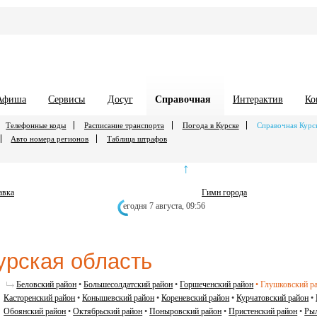
Афиша
Сервисы
Досуг
Справочная
Интерактив
Ко
Телефонные коды
Расписание транспорта
Погода в Курске
Справочная Курс
Авто номера регионов
Таблица штрафов
↑
авка
Гимн города
егодня 7 августа,
09:56
урская область
Беловский район
•
Большесолдатский район
•
Горшеченский район
•
Глушковский р
Касторенский район
•
Конышевский район
•
Кореневский район
•
Курчатовский район
•
Обоянский район
•
Октябрьский район
•
Поныровский район
•
Пристенский район
•
Рыл