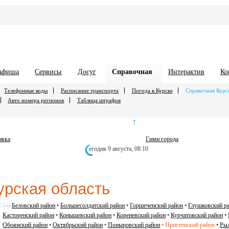
Афиша
Сервисы
Досуг
Справочная
Интерактив
Ко
Телефонные коды
Расписание транспорта
Погода в Курске
Справочная Курс
Авто номера регионов
Таблица штрафов
↑
авка
Гимн города
егодня 9 августа,
08:10
урская область
Беловский район
•
Большесолдатский район
•
Горшеченский район
•
Глушковский р
Касторенский район
•
Конышевский район
•
Кореневский район
•
Курчатовский район
•
Обоянский район
•
Октябрьский район
•
Поныровский район
•
Пристенский район
•
Рыл