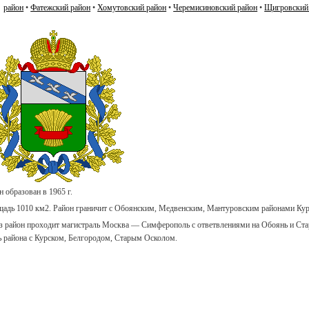
район
•
Фатежский район
•
Хомутовский район
•
Черемисиновский район
•
Щигровский
н образован в 1965 г.
адь 1010 км2. Район граничит с Обоянским, Медвенским, Мантуровским районами Курск
з район проходит магистраль Москва — Симферополь с ответвлениями на Обоянь и Стар
ь района с Курском, Белгородом, Старым Осколом.