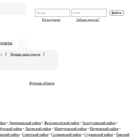
Регистрация
Забыли пароль?
нтакты
ка
Первые лица города
Курская область
айон
•
Дмитриевский район
•
Железногорский район
•
Золотухинский район
•
Курский район
•
Льговский район
•
Мантуровский район
•
Медвенский район
•
ьский район
•
Советский район
•
Солнцевский район
•
Суджанский район
•
Тимский