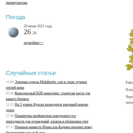
преимущества
Погода
20 июня 2021 года
26
..28
подробнее>>
Случайные статьи
Элитные одеяла Mühldorfer: сон в стиле лучших
15.09
Райо
отелей мира
Площ
Комплексный B2B маркетинг: стратегия роста для
02.06
Чере
вашего бизнеса
связ
На 3 улицах Курска проводится ямочный ремонт
12.11
дорог
Параметры профнастила определяют его
27.06
пригодность для ограждений, кровли и облицовки стен
Премьер-министр Ирака аль-Кадими пережил атаку
07.11
беспилотника на свой дом