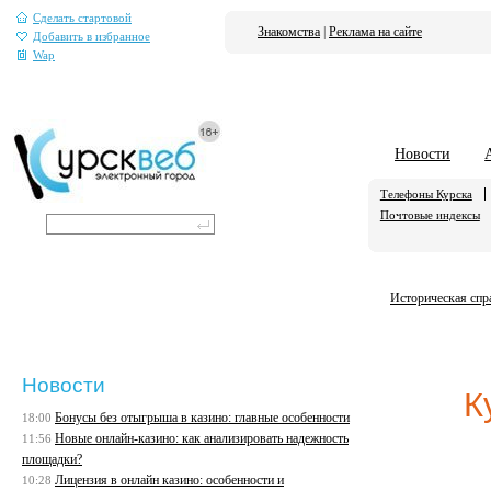
Сделать стартовой
Знакомства
|
Реклама на сайте
Добавить в избранное
Wap
Новости
Телефоны Курска
Почтовые индексы
Историческая спр
Новости
К
Бонусы без отыгрыша в казино: главные особенности
18:00
Новые онлайн-казино: как анализировать надежность
11:56
площадки?
Лицензия в онлайн казино: особенности и
10:28