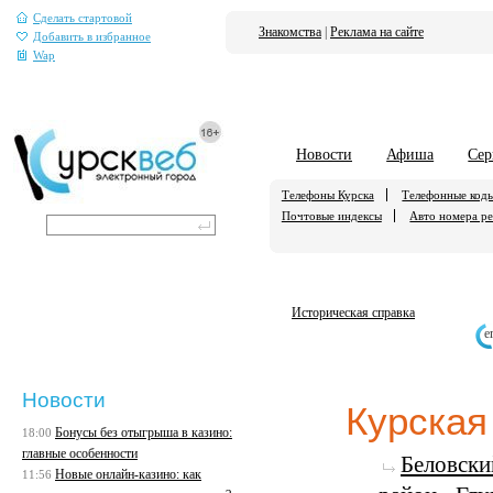
Сделать стартовой
Знакомства
|
Реклама на сайте
Добавить в избранное
Wap
Новости
Афиша
Сер
Телефоны Курска
Телефонные код
Почтовые индексы
Авто номера р
Историческая справка
е
Новости
Курская
Бонусы без отыгрыша в казино:
18:00
главные особенности
Беловски
Новые онлайн-казино: как
11:56