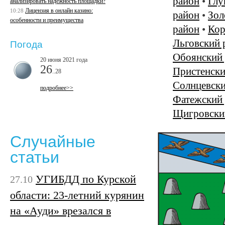
район
•
Глу
анализировать надежность площадки?
Лицензия в онлайн казино:
10:28
район
•
Зол
особенности и преимущества
район
•
Кор
Льговский 
Погода
Обоянский
20 июня 2021 года
26
Пристенски
..28
Солнцевски
подробнее>>
Фатежский
Щигровски
Случайные
статьи
УГИБДД по Курской
27.10
области: 23-летний курянин
на «Ауди» врезался в