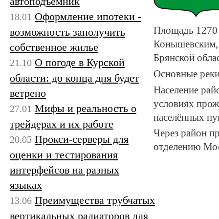
автоподъемник
Оформление ипотеки -
18.01
Площадь 1270 
возможность заполучить
Конышевским, 
собственное жилье
Брянской обла
О погоде в Курской
21.10
Основные реки
области: до конца дня будет
Население райо
ветрено
условиях прож
Мифы и реальность о
27.01
населённых пу
трейдерах и их работе
Через район п
Прокси-серверы для
20.05
отделению Мос
оценки и тестирования
интерфейсов на разных
языках
Преимущества трубчатых
13.06
вертикальных радиаторов для