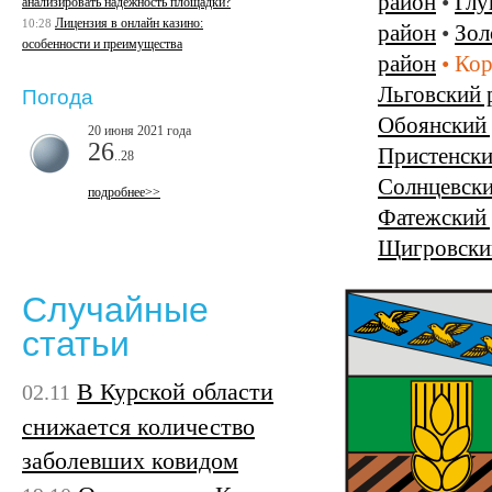
район
•
Глу
анализировать надежность площадки?
Лицензия в онлайн казино:
10:28
район
•
Зол
особенности и преимущества
район
•
Кор
Льговский 
Погода
Обоянский
20 июня 2021 года
26
Пристенски
..28
Солнцевски
подробнее>>
Фатежский
Щигровски
Случайные
статьи
В Курской области
02.11
снижается количество
заболевших ковидом