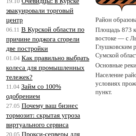
Очевидцы: в Курске
19.10
эвакуировали торговый
центр
Район образова
В Курской области по
06.11
Площадь 873 км
востоке — с Ль
причине поджога сгорели
Глушковским р
две постройки
Сумской облас
Как правильно выбрать
01.04
Основные реки
колеса для промышленных
Население райо
тележек?
условиях прож
Займ со 100%
11.04
пункт.
одобрением
Почему ваш бизнес
27.05
тормозит: скрытая угроза
виртуального сервиса
Прокси-серверы для
20.05