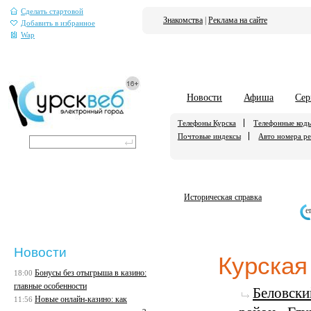
Сделать стартовой
Знакомства
|
Реклама на сайте
Добавить в избранное
Wap
Новости
Афиша
Сер
Телефоны Курска
Телефонные код
Почтовые индексы
Авто номера р
Историческая справка
е
Новости
Курская
Бонусы без отыгрыша в казино:
18:00
главные особенности
Беловски
Новые онлайн-казино: как
11:56