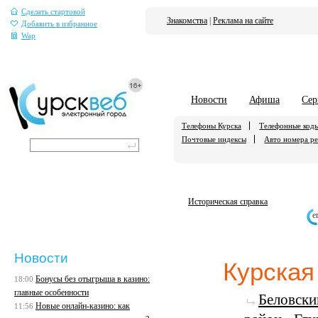
Сделать стартовой
Знакомства
|
Реклама на сайте
Добавить в избранное
Wap
Новости
Афиша
Сер
Телефоны Курска
Телефонные код
Почтовые индексы
Авто номера р
Историческая справка
е
Новости
Курская
Бонусы без отыгрыша в казино:
18:00
главные особенности
Беловски
Новые онлайн-казино: как
11:56