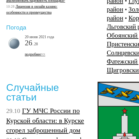
район
•
Глу
анализировать надежность площадки?
Лицензия в онлайн казино:
10:28
район
•
Зол
особенности и преимущества
район
•
Кор
Льговский 
Погода
Обоянский
20 июня 2021 года
26
Пристенски
..28
Солнцевски
подробнее>>
Фатежский
Щигровски
Случайные
статьи
ГУ МЧС России по
29.10
Курской области: в Курске
сгорел заброшенный дом