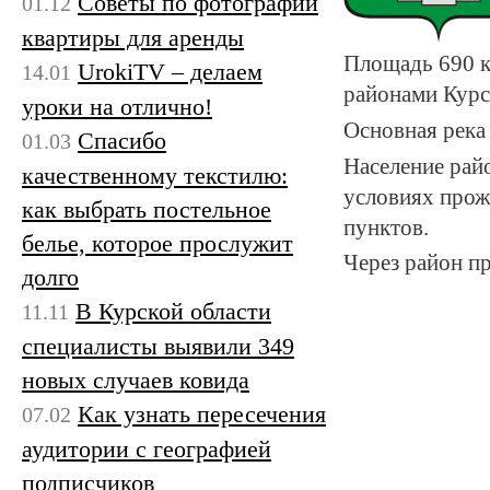
Советы по фотографии
01.12
квартиры для аренды
Площадь 690 к
UrokiTV – делаем
14.01
районами Курск
уроки на отлично!
Основная река
Спасибо
01.03
Население райо
качественному текстилю:
условиях прож
как выбрать постельное
пунктов.
белье, которое прослужит
Через район п
долго
В Курской области
11.11
специалисты выявили 349
новых случаев ковида
Как узнать пересечения
07.02
аудитории с географией
подписчиков