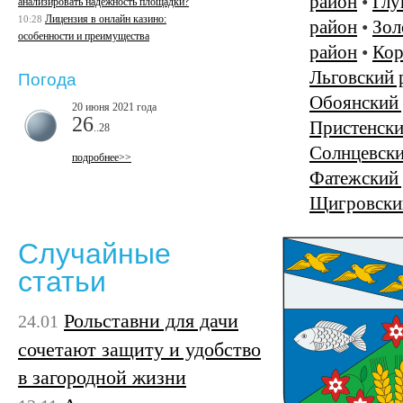
район
•
Глу
анализировать надежность площадки?
Лицензия в онлайн казино:
10:28
район
•
Зол
особенности и преимущества
район
•
Кор
Льговский 
Погода
Обоянский
20 июня 2021 года
26
Пристенски
..28
Солнцевски
подробнее>>
Фатежский
Щигровски
Случайные
статьи
Рольставни для дачи
24.01
сочетают защиту и удобство
в загородной жизни