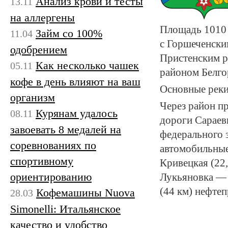
Анализ крови и тесты
13.11
на аллергены
Площадь 1010 
Займ со 100%
11.04
с Горшеченским
одобрением
Пристенским р
Как несколько чашек
05.11
районом Белго
кофе в день влияют на ваш
Основные реки
организм
Через район п
Курянам удалось
08.11
дороги Сараев
завоевать 8 медалей на
федерального 
соревнованиях по
автомобильные
спортивному
Кривецкая (22
ориентированию
Лукьяновка — 
(44 км) нефте
Кофемашины Nuova
28.03
Simonelli: Итальянское
качество и удобство