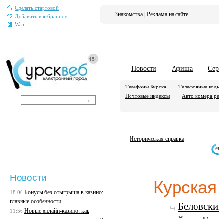
Сделать стартовой
Знакомства
|
Реклама на сайте
Добавить в избранное
Wap
Новости
Афиша
Сер
Телефоны Курска
Телефонные код
Почтовые индексы
Авто номера р
Историческая справка
е
Новости
Курская
Бонусы без отыгрыша в казино:
18:00
главные особенности
Беловски
Новые онлайн-казино: как
11:56