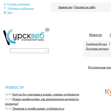
Сделать стартовой
Знакомства
|
Реклама на сайте
Добавить в избранное
Wap
Новости
Телефоны Курска
Почтовые индексы
Историческая спр
Новости
К
Бонусы без отыгрыша в казино: главные особенности
18:00
Новые онлайн-казино: как анализировать надежность
11:56
площадки?
Лицензия в онлайн казино: особенности и
10:28