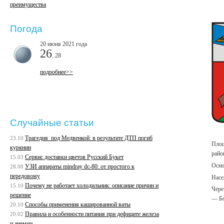
преимущества
Погода
20 июня 2021 года
26
..28
подробнее>>
Случайные статьи
Трагедия под Медвенкой: в результате ДТП погиб
23.10
Площ
курянин
райо
Сервис доставки цветов Русский Букет
15.03
Осно
УЗИ аппараты mindray dc-80: от простого к
28.08
передовому
Насе
Почему не работает холодильник: описание причин и
15.10
Чере
решение
— Бо
Способы применения кашированной ваты
20.10
Правила и особенности питания при дефиците железа
20.02
и анемии