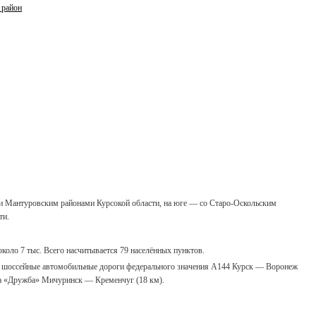
 район
м и Мантуровским районами Курсокой области, на юге — со Старо-Оскольским
ти.
около 7 тыс. Всего насчитывается 79 населённых пунктов.
); шоссейные автомобильные дороги федерального значения А144 Курск — Воронеж
да «Дружба» Мичуринск — Кременчуг (18 км).