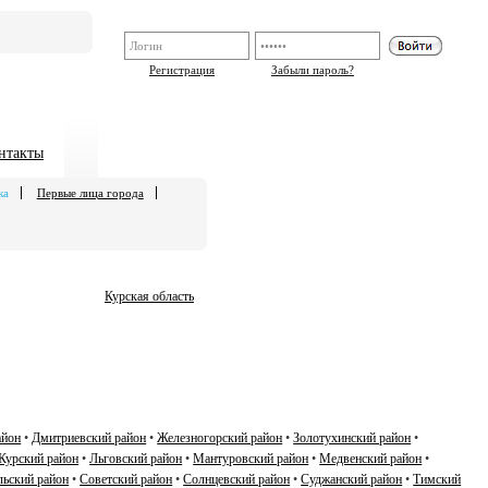
Регистрация
Забыли пароль?
нтакты
ка
Первые лица города
Курская область
айон
•
Дмитриевский район
•
Железногорский район
•
Золотухинский район
•
Курский район
•
Льговский район
•
Мантуровский район
•
Медвенский район
•
ьский район
•
Советский район
•
Солнцевский район
•
Суджанский район
•
Тимский