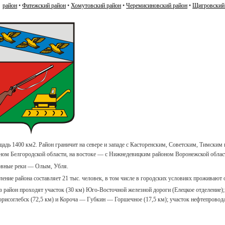
район
•
Фатежский район
•
Хомутовский район
•
Черемисиновский район
•
Щигровский
адь 1400 км2. Район граничит на севере и западе с Касторенским, Советским, Тимски
ном Белгородской области, на востоке — с Нижнедевицким районом Воронежской облас
вные реки — Олым, Убля.
ление района составляет 21 тыс. человек, в том числе в городских условиях проживают 
з район проходят участок (30 км) Юго-Восточной железной дороги (Елецкое отделение
рисоглебск (72,5 км) и Короча — Губкин — Горшечное (17,5 км); участок нефтепрово