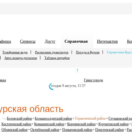
Афиша
Сервисы
Досуг
Справочная
Интерактив
Ко
Телефонные коды
Расписание транспорта
Погода в Курске
Справочная Курс
Авто номера регионов
Таблица штрафов
↑
авка
Гимн города
егодня 9 августа,
11:57
урская область
Беловский район
•
Большесолдатский район
•
Горшеченский район
•
Глушковский р
Касторенский район
•
Конышевский район
•
Кореневский район
•
Курчатовский район
•
Обоянский район
•
Октябрьский район
•
Поныровский район
•
Пристенский район
•
Рыл