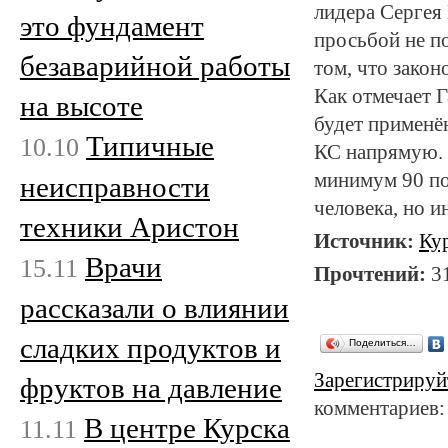
лидера Сергея
это фундамент
просьбой не п
безаварийной работы
том, что закон
Как отмечает Г
на высоте
будет применё
Типичные
10.10
КС напрямую. 
минимум 90 по
неисправности
человека, но 
техники Аристон
Источник:
Ку
Врачи
15.11
Прочтений:
3
рассказали о влиянии
сладких продуктов и
Поделиться…
Зарегистрируй
фруктов на давление
комментариев:
В центре Курска
11.11