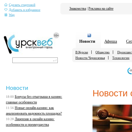
Сделать стартовой
Знакомства
|
Реклама на сайте
Добавить в избранное
Wap
Новости
Афиша
Се
В Курске
Общество
Происшес
Новости Черноземья
Технологии
е
Новости
Новости 
Бонусы без отыгрыша в казино:
18:00
главные особенности
Новые онлайн-казино: как
11:56
анализировать надежность площадки?
Лицензия в онлайн казино:
10:28
особенности и преимущества