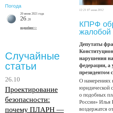
Погода
12:21 07 июня 2012
20 июня 2021 года
26
..28
КПРФ обр
подробнее>>
жалобой 
Депутаты фра
Конституцион
Случайные
нарушения на 
статьи
федерации, а 
президентом 
26.10
О намерениях 
юридической 
Проектирование
о подобных пл
безопасности:
России» Илья 
почему ПЛАРН —
воздержатся от