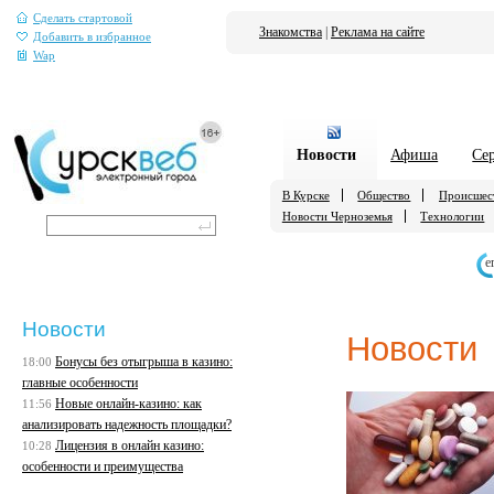
Сделать стартовой
Знакомства
|
Реклама на сайте
Добавить в избранное
Wap
Новости
Афиша
Се
В Курске
Общество
Происшес
Новости Черноземья
Технологии
е
Новости
Новости
Бонусы без отыгрыша в казино:
18:00
главные особенности
Новые онлайн-казино: как
11:56
анализировать надежность площадки?
Лицензия в онлайн казино:
10:28
особенности и преимущества