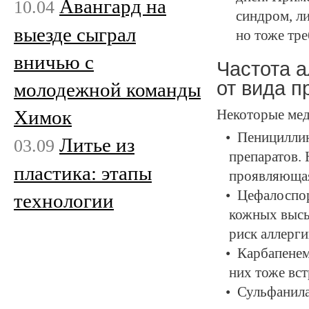
Авангард на
10.04
синдром, л
выезде сыграл
но тоже тр
вничью с
Частота а
от вида п
молодежной команды
Химок
Некоторые мед
Пенициллин
Литье из
03.09
препаратов.
пластика: этапы
проявляющая
Цефалоспор
технологии
кожных высы
риск аллерг
Карбапенем
них тоже вст
Сульфанила