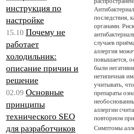
распространён
инструкция по
Антибактериал
последствия, 
настройке
органами. Рис
Почему не
15.10
антибактериал
работает
случаев приёма
аллергия может
холодильник:
повышается, о
описание причин и
были негативн
нетипичная им
решение
учитывать, что
Основные
02.09
препараты озн
необоснованны
принципы
аллергии счит
технического SEO
повторном при
для разработчиков
Симптомы алле