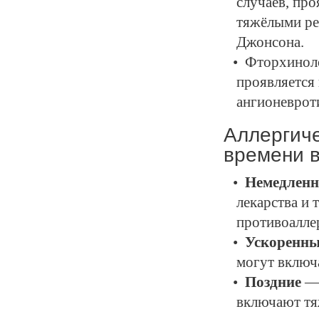
случаев, про
тяжёлыми ре
Джонсона.
Фторхиноло
проявляется
ангионевроти
Аллергиче
времени в
Немедлен
лекарства и 
противоалле
Ускоренны
могут включа
Поздние
— 
включают тя