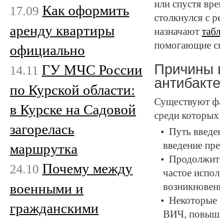
или спустя вре
Как оформить
17.09
столкнулся с р
аренду квартиры
назначают
таб
помогающие сн
официально
Причины 
ГУ МЧС России
14.11
антибакт
по Курской области:
Существуют фа
в Курске на Садовой
среди которых
загорелась
Путь введе
введение пре
маршрутка
Продолжите
Почему между
24.10
частое испо
военными и
возникновен
Некоторые 
гражданскими
ВИЧ, повыша