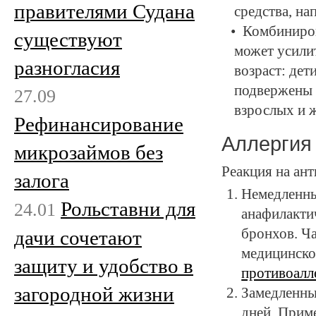
правителями Судана
средства, на
Комбиниров
существуют
может усили
разногласия
возраст: дет
подвержены 
27.09
взрослых и 
Рефинансирование
Аллергия
микрозаймов без
Реакция на ан
залога
Немедленны
Рольставни для
24.01
анафилакти
бронхов. Ч
дачи сочетают
медицинско
защиту и удобство в
противоалл
загородной жизни
Замедленны
дней. Прим