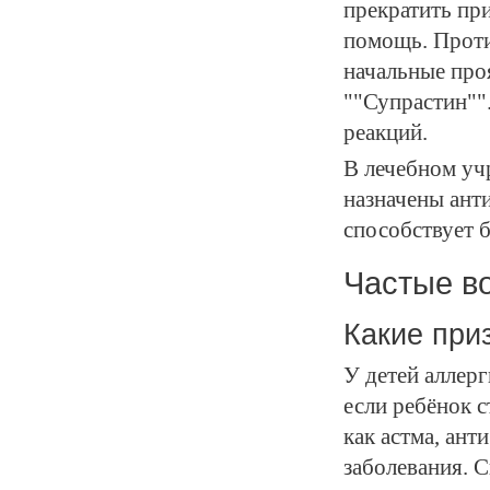
прекратить при
помощь. Проти
начальные про
""Супрастин""
реакций.
В лечебном учр
назначены ант
способствует 
Частые в
Какие при
У детей аллер
если ребёнок 
как астма, ан
заболевания. С