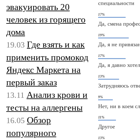
специальности
эвакуировать 20
17%
человек из горящего
Да, смена профе
дома
19%
Где взять и как
19.03
Да, я не привяза
применить промокод
17%
Да, я давно хотел
Яндекс Маркета на
13%
первый заказ
Затрудняюсь отв
Анализ крови и
13.11
9%
тесты на аллергены
Нет, ни в коем с
Обзор
11%
16.05
Другое
популярного
13%