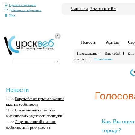
Сделать стартовой
Знакомства
|
Реклама на сайте
Добавить в избранное
Wap
Новости
Афиша
Сер
Поздравление
Ищу тебя!
Книг
и услуги
Голосование
е
Новости
Голосов
Бонусы без отыгрыша в казино:
18:00
главные особенности
Новые онлайн-казино: как
11:56
анализировать надежность площадки?
Как Вы оцен
Лицензия в онлайн казино:
10:28
особенности и преимущества
городе?