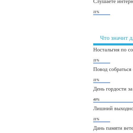
Слушаете интерн
11%
Что значит д
Ностальгия по с
11%
Повод собраться 
11%
День гордости за
40%
Лишний выходно
11%
Дань памяти вет