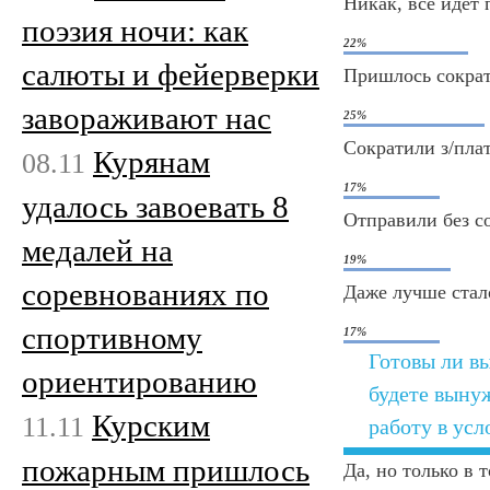
Никак, всё идёт
поэзия ночи: как
22%
салюты и фейерверки
Пришлось сократ
завораживают нас
25%
Сократили з/плат
Курянам
08.11
17%
удалось завоевать 8
Отправили без с
медалей на
19%
соревнованиях по
Даже лучше стал
спортивному
17%
Готовы ли в
ориентированию
будете выну
Курским
11.11
работу в усл
пожарным пришлось
Да, но только в 