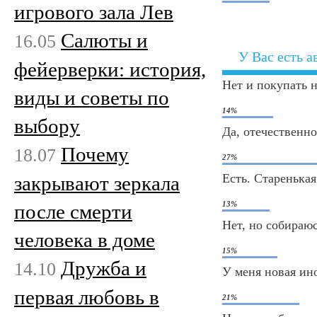
игрового зала Лев
Салюты и
16.05
У Вас есть 
фейерверки: история,
Нет и покупать 
виды и советы по
14%
выбору
Да, отечественно
Почему
18.07
27%
Есть. Старенька
закрывают зеркала
13%
после смерти
Нет, но собираю
человека в доме
15%
Дружба и
14.10
У меня новая ин
первая любовь в
21%