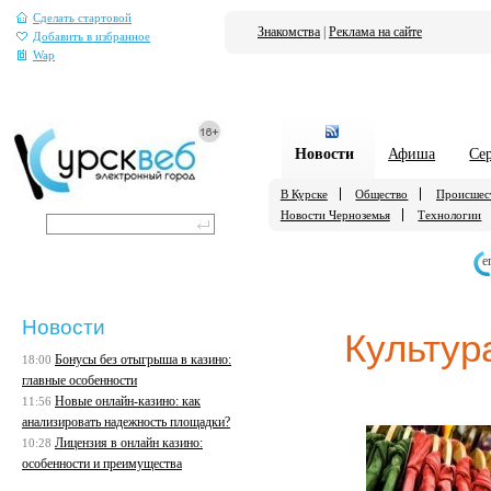
Сделать стартовой
Знакомства
|
Реклама на сайте
Добавить в избранное
Wap
Новости
Афиша
Се
В Курске
Общество
Происшес
Новости Черноземья
Технологии
е
Новости
Культур
Бонусы без отыгрыша в казино:
18:00
главные особенности
Новые онлайн-казино: как
11:56
анализировать надежность площадки?
Лицензия в онлайн казино:
10:28
особенности и преимущества