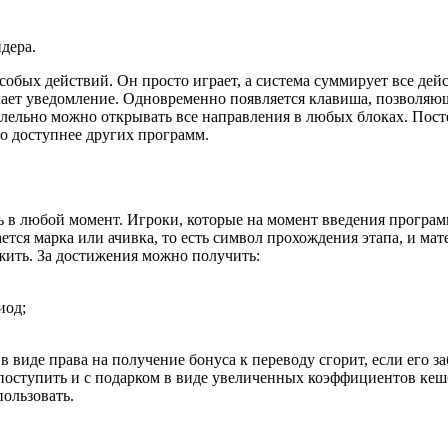
йдера.
особых действий. Он просто играет, а система суммирует все дей
чает уведомление. Одновременно появляется клавиша, позволяющ
лельно можно открывать все направления в любых блоках. Посте
но доступнее других программ.
ть в любой момент. Игроки, которые на момент введения прогр
ется марка или ачивка, то есть символ прохождения этапа, и мат
жить. За достижения можно получить:
иод;
 виде права на получение бонуса к переводу сгорит, если его з
 поступить и с подарком в виде увеличенных коэффициентов кешб
пользовать.