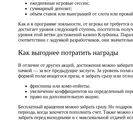
ежедневные игровые сессии;
суммарный депозит;
объем ставок или выигрышей от слота или прова
Как и в программе лояльности, от игрока не требуется 
достигает уровня следующей ступень, посетитель полу
уровня этой ветви достижений казино Клубника. Парал
соответствии с задумкой разработчиков, они значитель
Как выгоднее потратить награды
В отличие от других акций, достижения можно забира
пачкой — за все предыдущие заслуги. За уровень полага
формой полагающегося приза, и забрать сразу или отло
фриспины или комп-пойнты;
увеличение коэффициентов на определенный пер
право на дополнительную акцию.
Бесплатный вращения можно забрать сразу. Но подарок в
периода, когда захочется пополнить счет. Также можно
забрать перед выходными и с максимальной отдачей ис