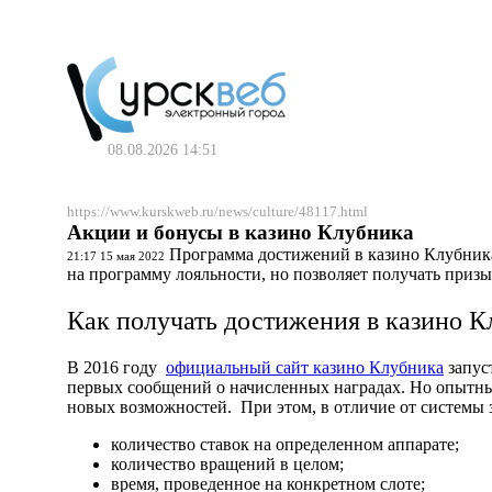
08.08.2026 14:51
https://www.kurskweb.ru/news/culture/48117.html
Акции и бонусы в казино Клубника
Программа достижений в казино Клубника 
21:17 15 мая 2022
на программу лояльности, но позволяет получать призы
Как получать достижения в казино 
В 2016 году
официальный сайт казино Клубника
запус
первых сообщений о начисленных наградах. Но опытные
новых возможностей. При этом, в отличие от системы 
количество ставок на определенном аппарате;
количество вращений в целом;
время, проведенное на конкретном слоте;