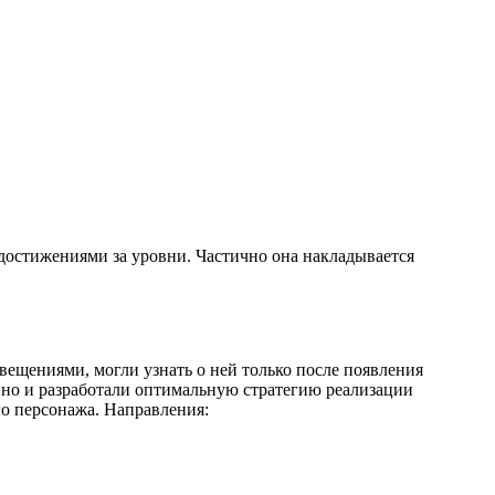
 достижениями за уровни. Частично она накладывается
вещениями, могли узнать о ней только после появления
 но и разработали оптимальную стратегию реализации
го персонажа. Направления: