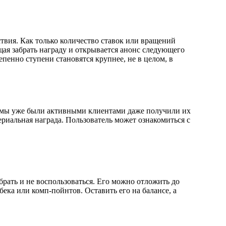
ствия. Как только количество ставок или вращений
ая забрать награду и открывается анонс следующего
пенно ступени становятся крупнее, не в целом, в
аммы уже были активными клиентами даже получили их
ериальная награда. Пользователь может ознакомиться с
абрать и не воспользоваться. Его можно отложить до
ека или комп-пойнтов. Оставить его на балансе, а