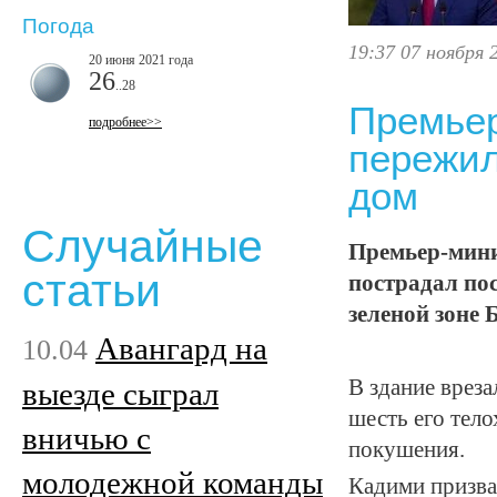
Погода
19:37 07 ноября 
20 июня 2021 года
26
..28
Премьер
подробнее>>
пережил
дом
Случайные
Премьер-мини
статьи
пострадал пос
зеленой зоне 
Авангард на
10.04
В здание вреза
выезде сыграл
шесть его тело
вничью с
покушения.
молодежной команды
Кадими призва