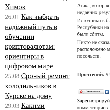
Химок
Атака, котора
недавних резу
Как выбрать
26.01
Источники в бе
надёжный путь в
Республики на 
были сбиты.
обучении
Никто не сказа
криптовалютам:
расположено м
ориентиры в
посольств.
цифровом мире
Сроный ремонт
Прочтений:
9
25.08
холодильников в
Поделиться…
Курске на дому
Зарегистрируй
Какими
29.03
комментариев: