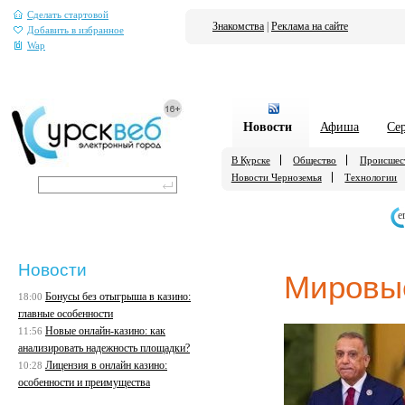
Сделать стартовой
Знакомства
|
Реклама на сайте
Добавить в избранное
Wap
Новости
Афиша
Се
В Курске
Общество
Происшес
Новости Черноземья
Технологии
е
Новости
Мировы
Бонусы без отыгрыша в казино:
18:00
главные особенности
Новые онлайн-казино: как
11:56
анализировать надежность площадки?
Лицензия в онлайн казино:
10:28
особенности и преимущества