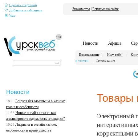
Сделать стартовой
Знакомства
|
Реклама на сайте
Добавить в избранное
Wap
Новости
Афиша
Сер
Поздравление
Ищу тебя!
Книг
и услуги
Голосование
е
Новости
Товары 
Бонусы без отыгрыша в казино:
18:00
главные особенности
Новые онлайн-казино: как
11:56
Электронный г
анализировать надежность площадки?
интерактивных
Лицензия в онлайн казино:
10:28
особенности и преимущества
корректными в