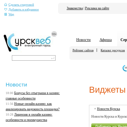
Сделать стартовой
Знакомства
|
Реклама на сайте
Добавить в избранное
Wap
Новости
Афиша
Се
Рейтинг сайтов
Каталог ресурсов
е
Новости
Виджеты
Бонусы без отыгрыша в казино:
18:00
главные особенности
Новые онлайн-казино: как
11:56
+
Новости Курска
анализировать надежность площадки?
Лицензия в онлайн казино:
10:28
Новости Курска и Курск
особенности и преимущества