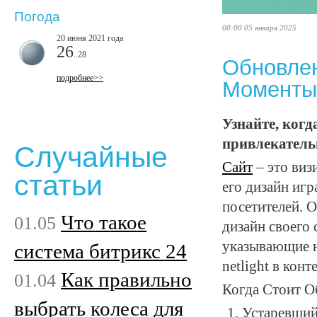
Погода
00:00 05 января 2025
20 июня 2021 года
26
..28
Обновлен
подробнее>>
Моменты 
Узнайте, когд
привлекатель
Случайные
Сайт
– это виз
статьи
его дизайн иг
посетителей. 
Что такое
01.05
дизайн своего
указывающие н
система битрикс 24
netlight в кон
Как правильно
01.04
Когда Стоит О
выбрать колеса для
Устаревший