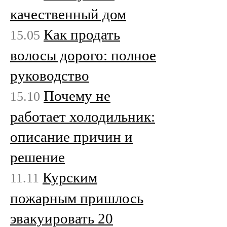
качественный дом
Как продать
15.05
волосы дорого: полное
руководство
Почему не
15.10
работает холодильник:
описание причин и
решение
Курским
11.11
пожарным пришлось
эвакуировать 20