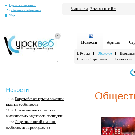
Сделать стартовой
Знакомства
|
Реклама на сайте
Добавить в избранное
Wap
Новости
Афиша
Се
В Курске
Общество
Происшес
Новости Черноземья
Технологии
е
Новости
Общест
Бонусы без отыгрыша в казино:
18:00
главные особенности
Новые онлайн-казино: как
11:56
анализировать надежность площадки?
Лицензия в онлайн казино:
10:28
особенности и преимущества