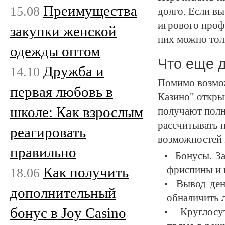
Преимущества
15.08
долго. Если вы
игрового проф
закупки женской
них можно толь
одежды оптом
Что еще д
Дружба и
14.10
Помимо возмож
первая любовь в
Казино" откры
школе: Как взрослым
получают полн
рассчитывать 
реагировать
возможностей 
правильно
Бонусы. З
Как получить
фриспины и 
18.06
Вывод ден
дополнительный
обналичить 
бонус в Joy Casino
Круглосу