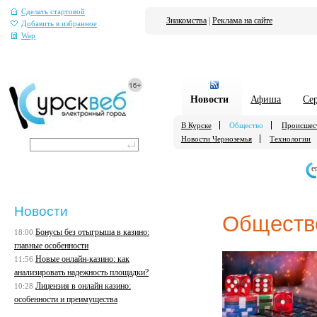
Сделать стартовой
Знакомства
|
Реклама на сайте
Добавить в избранное
Wap
Новости
Афиша
Се
В Курске
Общество
Происшес
Новости Черноземья
Технологии
е
Новости
Обществ
Бонусы без отыгрыша в казино:
18:00
главные особенности
Новые онлайн-казино: как
11:56
анализировать надежность площадки?
Лицензия в онлайн казино:
10:28
особенности и преимущества