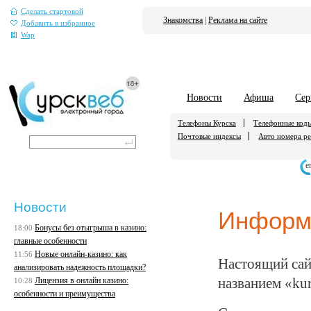
Сделать стартовой
Знакомства
|
Реклама на сайте
Добавить в избранное
Wap
Новости
Афиша
Сер
Телефоны Курска
Телефонные код
Почтовые индексы
Авто номера р
е
Новости
Информ
Бонусы без отыгрыша в казино:
18:00
главные особенности
Новые онлайн-казино: как
11:56
Настоящий сай
анализировать надежность площадки?
Лицензия в онлайн казино:
названием «kur
10:28
особенности и преимущества