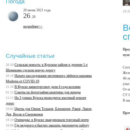
Погода
20 июня 2021 года
19:5
26
..28
В
подробнее>>
с
Пред
мужч
Случайные статьи
Сельская новость: в Курском районе в деревне 1-е
20.10
Согл
Шемякино сделали новую дорогу
Желе
Начато расследование негативного эффекта вакцины
20.10
40-л
Moderna от COVID-19
упал
В Курске наркоторговцу дали 4 года колонии
21.10
От п
Советы по фотографии квартиры для аренды
01.12
СУ С
На 3 улицах Курска проводится ямочный ремонт
12.11
В на
дорог
Цветы для Овнов Тельцов, Близнецов, Раков, Львов,
10.02
Про
Дев, Весов и Скорпионов
Очевидцы: в Курске эвакуировали торговый центр
19.10
Где недорого и быстро заказать дипломную работу
16.04