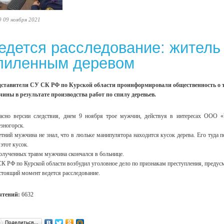
9 09 ноября 2021
едется расследование: житель
пиленным деревом
ставители СУ СК РФ по Курской области проинформировали общественность о том
ины в результате производства работ по спилу деревьев.
асно версии следствия, днем 9 ноября трое мужчин, действуя в интересах ООО «
зногорск.
етний мужчина не знал, что в люльке манипулятора находится кусок дерева. Его туда 
 этот кусок.
олученных травм мужчина скончался в больнице.
К РФ по Курской области возбудил уголовное дело по признакам преступления, предусм
стоящий момент ведется расследование.
чтений:
6632
Поделиться…