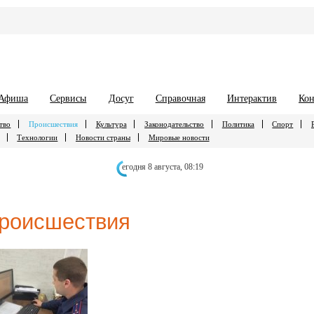
Афиша
Сервисы
Досуг
Справочная
Интерактив
Кон
тво
Происшествия
Культура
Законодательство
Политика
Спорт
Технологии
Новости страны
Мировые новости
егодня 8 августа,
08:19
роисшествия