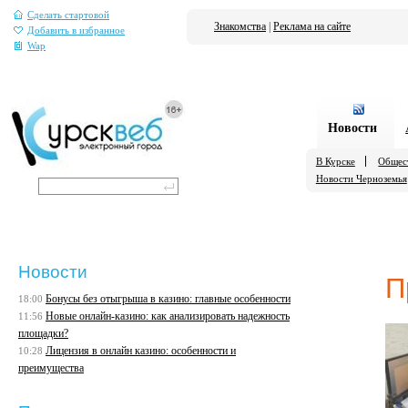
Сделать стартовой
Знакомства
|
Реклама на сайте
Добавить в избранное
Wap
Новости
В Курске
Общес
Новости Черноземья
Новости
П
Бонусы без отыгрыша в казино: главные особенности
18:00
Новые онлайн-казино: как анализировать надежность
11:56
площадки?
Лицензия в онлайн казино: особенности и
10:28
преимущества