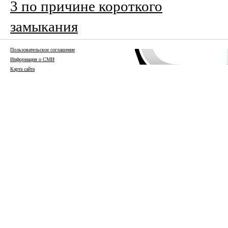
3 по причине короткого
замыкания
Пользовательское соглашение
Информация о СМИ
Карта сайта