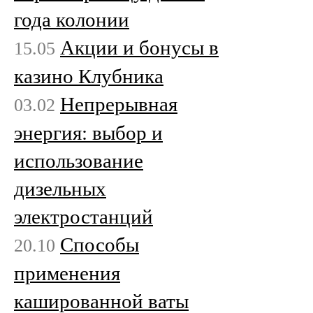
года колонии
Акции и бонусы в
15.05
казино Клубника
Непрерывная
03.02
энергия: выбор и
использование
дизельных
электростанций
Способы
20.10
применения
кашированной ваты