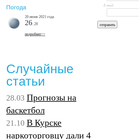
E-mail
Погода
20 июня 2021 года
26
..28
подробнее>>
Случайные
статьи
Прогнозы на
28.03
баскетбол
В Курске
21.10
наркоторговцу дали 4