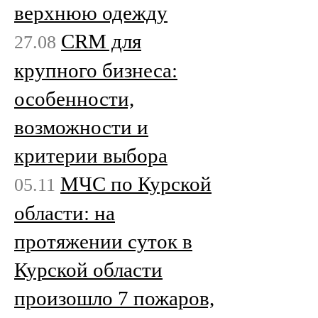
верхнюю одежду
CRM для
27.08
крупного бизнеса:
особенности,
возможности и
критерии выбора
МЧС по Курской
05.11
области: на
протяжении суток в
Курской области
произошло 7 пожаров,