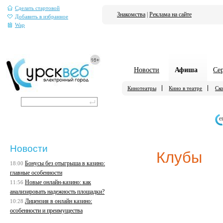
Сделать стартовой
Знакомства
|
Реклама на сайте
Добавить в избранное
Wap
Новости
Афиша
Се
Кинотеатры
Кино в театре
Ско
е
Новости
Клубы
Бонусы без отыгрыша в казино:
18:00
главные особенности
Новые онлайн-казино: как
11:56
анализировать надежность площадки?
Лицензия в онлайн казино:
10:28
особенности и преимущества