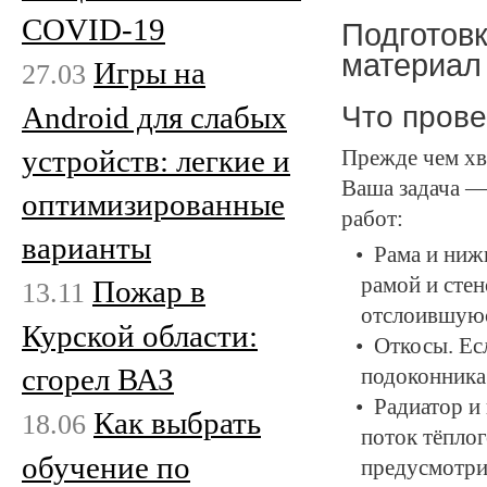
COVID-19
Подготовк
материал
Игры на
27.03
Что прове
Android для слабых
устройств: легкие и
Прежде чем хва
Ваша задача —
оптимизированные
работ:
варианты
Рама и ниж
рамой и сте
Пожар в
13.11
отслоившуюс
Курской области:
Откосы. Ес
сгорел ВАЗ
подоконника
Радиатор и
Как выбрать
18.06
поток тёплог
обучение по
предусмотри