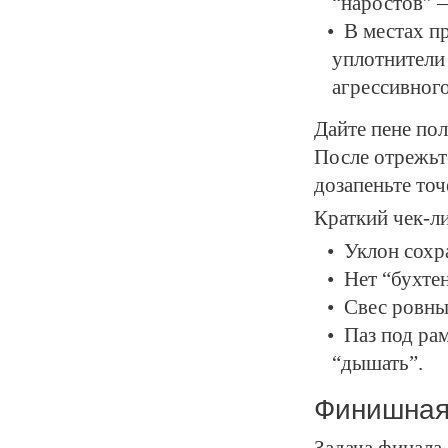
“наростов” 
В местах п
уплотнители 
агрессивног
Дайте пене по
После отрежьт
дозапеньте точ
Краткий чек-л
Уклон сохр
Нет “бухте
Свес ровный
Паз под ра
“дышать”.
Финишная 
Задача финала