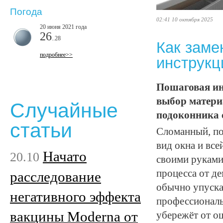
Погода
02:41 10 октября 2025
20 июня 2021 года
26
..28
Как заме
подробнее>>
инструкц
Пошаговая ин
выбор материа
Случайные
подоконника 
статьи
Сломанный, по
вид окна и вс
Начато
20.10
своими руками
процесса от д
расследование
обычно упускаю
негативного эффекта
профессиона
вакцины Moderna от
убережёт от о