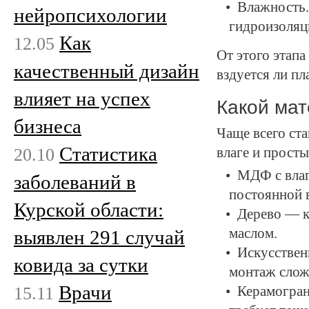
Влажность.
нейропсихологии
гидроизоляц
Как
12.05
От этого этапа
качественный дизайн
вздуется ли пл
влияет на успех
Какой ма
бизнеса
Чаще всего ст
Статистика
20.10
влаге и просты
МДФ с влаг
заболеваний в
постоянной 
Курской области:
Дерево — к
маслом.
выявлен 291 случай
Искусствен
ковида за сутки
монтаж слож
Врачи
15.11
Керамогран