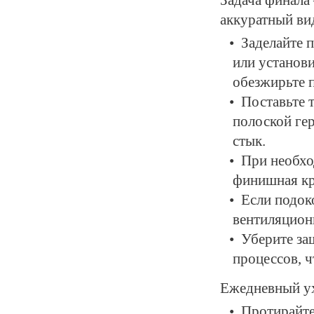
аккуратный ви
Заделайте 
или установ
обезжирьте 
Поставьте 
полоской гер
стык.
При необхо
финишная кр
Если подок
вентиляционн
Уберите за
процессов, ч
Ежедневный ух
Протирайте