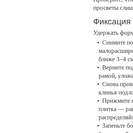
просветы слиш
Фиксация 
Удержать форму
Снимите по
малорасширя
ближе 3–4 см
Верните по
рамой, уложи
Снова пров
клинья подл
Прижмите п
плитка — ра
распределяйт
Запеньте бо