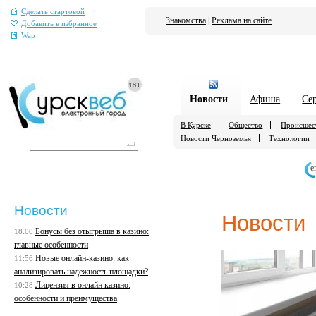
Сделать стартовой
Знакомства
|
Реклама на сайте
Добавить в избранное
Wap
Новости
Афиша
Се
В Курске
Общество
Происшес
Новости Черноземья
Технологии
е
Новости
Новости
Бонусы без отыгрыша в казино:
18:00
главные особенности
Новые онлайн-казино: как
11:56
анализировать надежность площадки?
Лицензия в онлайн казино:
10:28
особенности и преимущества