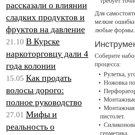
требует точн
рассказали о влиянии
Для самостоят
сладких продуктов и
мелкие ошибки
фруктов на давление
любые формы.
В Курске
21.10
Инструмен
наркоторговцу дали 4
Соберите набор
года колонии
процесса:
Рулетка, уг
Как продать
15.05
Ножовка по
волосы дорого:
Перфоратор
Монтажные 
полное руководство
Монтажная 
Мифы и
27.01
пистолет.
Силиконовы
реальность о
герметика.