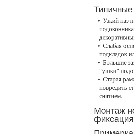
Типичные 
Узкий паз 
подоконника
декоративны
Слабая осн
подкладок и
Большие за
“ушки” подок
Старая рам
повредить ст
снятием.
Монтаж но
фиксация
Примерка