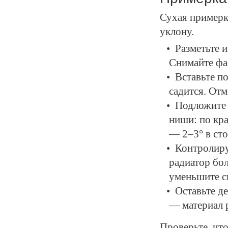
Сухая примерк
уклону.
Разметьте и
Снимайте фа
Вставьте по
садится. Отм
Подложите 
ниши: по кр
— 2–3° в ст
Контролиру
радиатор бо
уменьшите с
Оставьте д
— материал 
Проверьте, что