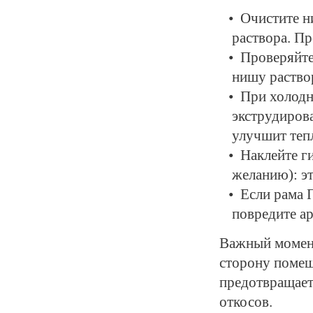
Очистите н
раствора. П
Проверяйте
нишу раство
При холодн
экструдиров
улучшит тепл
Наклейте г
желанию): э
Если рама 
повредите а
Важный момент
сторону помещ
предотвращает
откосов.