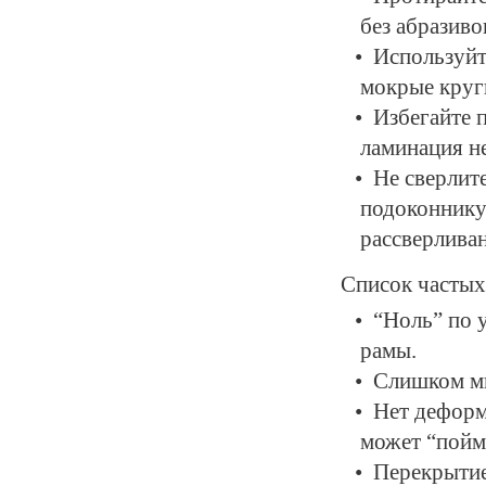
без абразиво
Используйт
мокрые круг
Избегайте 
ламинация н
Не сверлит
подоконнику
рассверливан
Список частых
“Ноль” по 
рамы.
Слишком мн
Нет деформ
может “пойма
Перекрытие