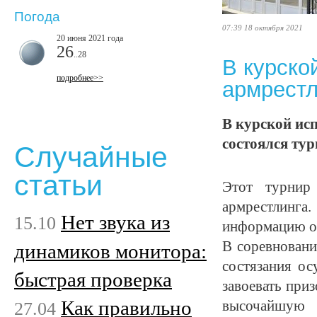
Погода
07:39 18 октября 2021
20 июня 2021 года
26
..28
В курско
подробнее>>
армрестл
В курской ис
состоялся тур
Случайные
статьи
Этот турнир
армрестлинг
Нет звука из
15.10
информацию об
В соревновани
динамиков монитора:
состязания ос
быстрая проверка
завоевать при
Как правильно
27.04
высочайшую 