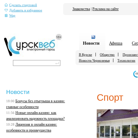
Сделать стартовой
Знакомства
|
Реклама на сайте
Добавить в избранное
Wap
Новости
Афиша
Се
В Курске
Общество
Происшес
Новости Черноземья
Технологии
е
Новости
Спорт
Бонусы без отыгрыша в казино:
18:00
главные особенности
Новые онлайн-казино: как
11:56
анализировать надежность площадки?
Лицензия в онлайн казино:
10:28
особенности и преимущества