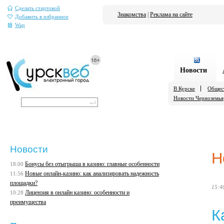
Сделать стартовой
Знакомства
|
Реклама на сайте
Добавить в избранное
Wap
Новости
В Курске
Общес
Новости Черноземья
Новости
Н
Бонусы без отыгрыша в казино: главные особенности
18:00
Новые онлайн-казино: как анализировать надежность
11:56
площадки?
15:4
Лицензия в онлайн казино: особенности и
10:28
преимущества
К