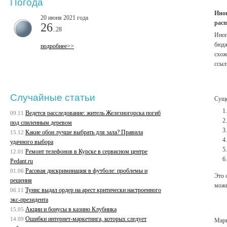
Погода
Иног
20 июня 2021 года
расп
26
..28
Иног
бюдж
подробнее>>
схож
ссы
Случайные статьи
Суще
Ведется расследование: житель Железногорска погиб
09.11
под спиленным деревом
Какие обои лучше выбрать для зала? Правила
15.12
удачного выбора
Ремонт телефонов в Курске в сервисном центре
12.01
Pedant.ru
Расовая дискриминация в футболе: проблемы и
01.06
Это 
решения
можн
Тунис выдал ордер на арест критически настроенного
06.11
экс-президента
Акции и бонусы в казино Клубника
15.05
Ошибки интернет-маркетинга, которых следует
14.09
Марк