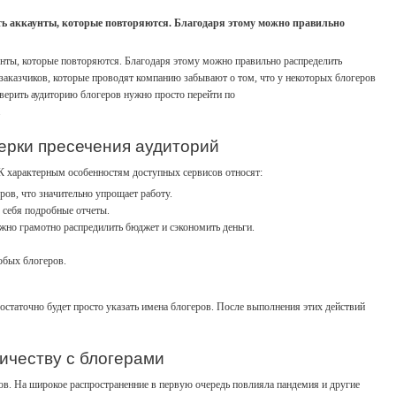
ать аккаунты, которые повторяются. Благодаря этому можно правильно
унты, которые повторяются. Благодаря этому можно правильно распределить
 заказчиков, которые проводят компанию забывают о том, что у некоторых блогеров
верить аудиторию блогеров нужно просто перейти по
.
ерки пресечения аудиторий
К характерным особенностям доступных сервисов относят:
ров, что значительно упрощает работу.
 себя подробные отчеты.
ожно грамотно распредилить бюджет и сэкономить деньги.
любых блогеров.
статочно будет просто указать имена блогеров. После выполнения этих действий
ичеству с блогерами
. На широкое распространенние в первую очередь повлияла пандемия и другие