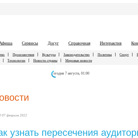
Афиша
Сервисы
Досуг
Справочная
Интерактив
Кон
тво
Происшествия
Культура
Законодательство
Политика
Спорт
Технологии
Новости страны
Мировые новости
егодня 7 августа,
01:00
овости
0 07 февраля 2022
ак узнать пересечения аудитор