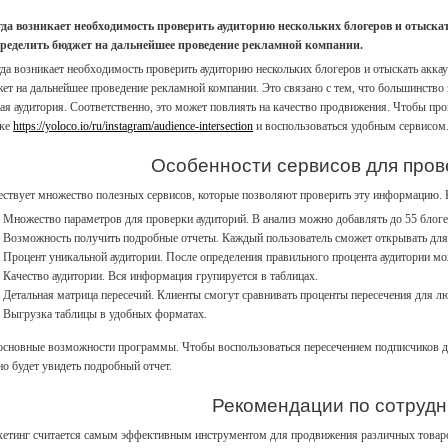
да возникает необходимость проверить аудиторию нескольких блогеров и отыск
ределить бюджет на дальнейшее проведение рекламной компании.
да возникает необходимость проверить аудиторию нескольких блогеров и отыскать акка
ет на дальнейшее проведение рекламной компании. Это связано с тем, что большинство
ая аудитория. Соответственно, это может повлиять на качество продвижения. Чтобы про
лке
https://yoloco.io/ru/instagram/audience-intersection
и воспользоваться удобным сервисом
Особенности сервисов для пров
ствует множество полезных сервисов, которые позволяют проверить эту информацию. 
Множество параметров для проверки аудиторий. В анализ можно добавлять до 55 блоге
Возможность получить подробные отчеты. Каждый пользователь сможет открывать для
Процент уникальной аудитории. После определения правильного процента аудитории м
Качество аудитории. Вся информация групируется в таблицах.
Детальная матрица пересечий. Клиенты смогут сравнивать проценты пересечения для 
Выгрузка таблицы в удобных форматах.
основные возможности программы. Чтобы воспользоваться пересечением подписчиков до
о будет увидеть подробный отчет.
Рекомендации по сотрудн
етинг считается самым эффективным инструментом для продвижения различных товаров