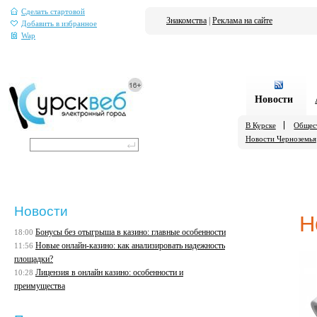
Сделать стартовой
Знакомства
|
Реклама на сайте
Добавить в избранное
Wap
Новости
В Курске
Общес
Новости Черноземья
Новости
Н
Бонусы без отыгрыша в казино: главные особенности
18:00
Новые онлайн-казино: как анализировать надежность
11:56
площадки?
Лицензия в онлайн казино: особенности и
10:28
преимущества