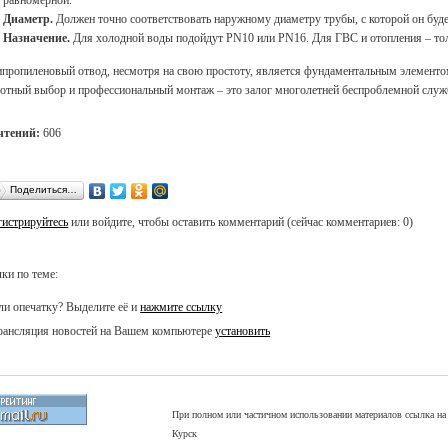
Диаметр.
Должен точно соответствовать наружному диаметру трубы, с которой он буде
Назначение.
Для холодной воды подойдут PN10 или PN16. Для ГВС и отопления – тол
пропиленовый отвод, несмотря на свою простоту, является фундаментальным элементом,
отный выбор и профессиональный монтаж – это залог многолетней беспроблемной слу
чтений:
606
Поделиться…
гистрируйтесь
или войдите, чтобы оставить комментарий (сейчас комментариев: 0)
ки по теме:
и опечатку? Выделите её и
нажмите ссылку
ансляция новостей на Вашем компьютере
установить
При полном или частичном использовании материалов ссылка на 
Курск