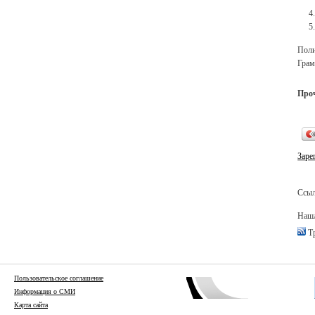
Поли
Грам
Про
Заре
Ссыл
Нашл
Тр
Пользовательское соглашение
Информация о СМИ
Карта сайта