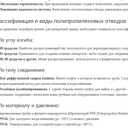
Обеспечение герметичности.
При правильном монтаже создают монолитное, неразъемн
Повышение надежности системы.
Качественно изготовленные отводы равномерно рас
ассификация и виды полипропиленовых отводов
ы правильно подобрать фитинг для конкретной задачи, необходимо понимать их класс
По углу изгиба:
90 градусов.
Наиболее распространенный тип, используется для перпендикулярного соед
45 градусов.
Применяется для создания плавных поворотов, часто служит для соединен
30, 60 градусов и другие.
Менее распространенные, используются в специфических прое
 По типу соединения:
Для диффузионной сварки (пайки).
Имеют муфту, в которую вставляется труба. Сое
аспространенный метод для систем отопления и водоснабжения.
Резьбовые (комбинированные).
С одной стороны имеют муфту для пайки, а с другой –
азъемные соединения с металлическими трубами или оборудованием (счетчики, смесител
 По материалу и давлению:
пропиленовые трубы и фитинги маркируются аббревиатурой PPR (Polypropylene Random
PN10.
Для холодного водоснабжения (до +20°C) и низкого давления.
PN16.
Универсальные, для холодной воды и горячей (до +60°C).