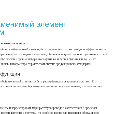
аменимый элемент
ем
б и комплектующих.
ой, но крайне важный элемент, без которого невозможно создание эффективных и
равления потока жидкости или газа, обеспечивая целостность и герметичность всей
собенностей и правил выбора этого фитинга является обязательным. Узнать
щиков, которые гарантируют соответствие продукции всем стандартам.
 функции
собой изогнутый отрезок трубы с раструбами для сварки или муфтами. Его
нта монтаж систем был бы возможен только по прямым линиям, что на практике
менты и корректировать маршрут трубопровода в соответствии с проектом.
отери давления в системе, что особенно важно для насосного оборудования.