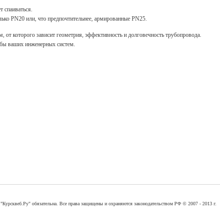
т спаиваться.
ько PN20 или, что предпочтительнее, армированные PN25.
 от которого зависит геометрия, эффективность и долговечность трубопровода.
жбы ваших инженерных систем.
"Курсквеб.Ру" обязательна. Все права защищены и охраняются законодательством РФ © 2007 - 2013 г.