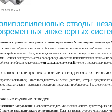
1 03 ноября 2025
олипропиленовые отводы: нез
овременных инженерных сист
еменное строительство и ремонт сложно представить без полипропиленовых тру
и всего многообразия фитингов особое место занимает полипропиленовый отвод – прост
жных трубопроводов. Эти детали предназначены для плавного или резкого изменения нап
емы. Если вы планируете монтаж водопровода, отопления или канализации, понимание о
обнее и приобрести качественные
отвод полипропиленовый
можно у проверенных постав
о такое полипропиленовый отвод и его ключевые
пропиленовый отвод – это тип соединительной детали (фитинга), который представляет 
вное предназначение – изменение траектории прокладки трубопровода. Без этого элеме
уществимо.
ючевые функции отводов:
Изменение направления.
Позволяют обходить углы зданий, огибать архитектурные эле
Снижение гидравлического сопротивления.
Плавные изгивы отводов минимизируют п