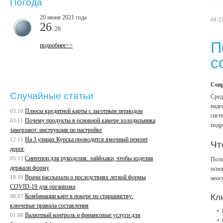
Погода
20 июня 2021 года
04:2
26
..28
П
подробнее>>
с
Совр
Случайные статьи
Сред
наде
Плюсы кредитной карты с льготным периодом
03.10
сист
Почему продукты в основной камере холодильника
03.11
подр
замерзают: инструкция по настройке
На 3 улицах Курска проводится ямочный ремонт
12.11
Чт
дорог
Синтепон для рукоделия: лайфхаки, чтобы изделия
05.12
Поли
держали форму
осно
Врачи рассказали о последствиях легкой формы
19.10
неос
COVID-19 для организма
Комбинации карт в покере по старшинству:
Кл
08.07
ключевые правила составления
Валютный контроль и финансовые услуги для
01.08