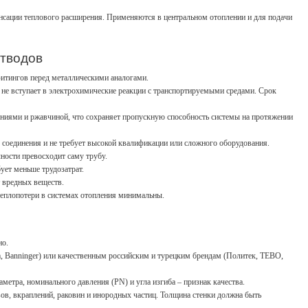
сации теплового расширения. Применяются в центральном отоплении и для подачи
тводов
итингов перед металлическими аналогами.
 не вступает в электрохимические реакции с транспортируемыми средами. Срок
ниями и ржавчиной, что сохраняет пропускную способность системы на протяжении
 соединения и не требует высокой квалификации или сложного оборудования.
чности превосходит саму трубу.
ует меньше трудозатрат.
 вредных веществ.
 теплопотери в системах отопления минимальны.
но.
, Banninger) или качественным российским и турецким брендам (Политек, TEBO,
метра, номинального давления (PN) и угла изгиба – признак качества.
ов, вкраплений, раковин и инородных частиц. Толщина стенки должна быть