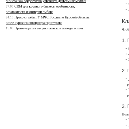
бизнеса: как эффективно управлять деньгами компании
CRM для крупного бизнеса: особенности,
27.08
возможности и критерии выбора
Пресс-служба ГУ МЧС России по Курской области:
24.10
Кл
возле курского онкоцентра горит трава
Преимущества закупки женской одежды оптом
15.08
Чтоб
1. 
2.
р
р
3.
Поли