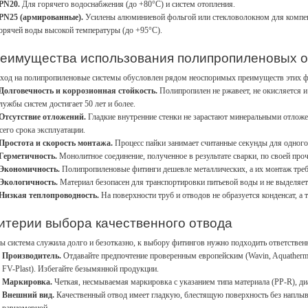
PN20.
Для горячего водоснабжения (до +80°C) и систем отопления.
PN25 (армированные).
Усилены алюминиевой фольгой или стекловолокном для компен
орячей воды высокой температуры (до +95°C).
еимущества использования полипропиленовых о
ход на полипропиленовые системы обусловлен рядом неоспоримых преимуществ этих ф
Долговечность и коррозионная стойкость.
Полипропилен не ржавеет, не окисляется и
лужбы систем достигает 50 лет и более.
Отсутствие отложений.
Гладкие внутренние стенки не зарастают минеральными отложе
сего срока эксплуатации.
Простота и скорость монтажа.
Процесс пайки занимает считанные секунды для одного
Герметичность.
Монолитное соединение, полученное в результате сварки, по своей про
Экономичность.
Полипропиленовые фитинги дешевле металлических, а их монтаж треб
Экологичность.
Материал безопасен для транспортировки питьевой воды и не выделяет
Низкая теплопроводность.
На поверхности труб и отводов не образуется конденсат, а
итерии выбора качественного отвода
ы система служила долго и безотказно, к выбору фитингов нужно подходить ответствен
Производитель.
Отдавайте предпочтение проверенным европейским (Wavin, Aquatherm
FV-Plast). Избегайте безымянной продукции.
Маркировка.
Четкая, несмываемая маркировка с указанием типа материала (PP-R), диа
Внешний вид.
Качественный отвод имеет гладкую, блестящую поверхность без наплыв
равномерной.