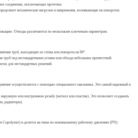
ое соединение, исключающее протечки.
пределяют механические нагрузки и напряжения, возникающие на поворотах.
ификацию. Отводы различаются по нескольким ключевым параметрам.
инения труб, выходящих из стены или поворота на 90°.
ия труб под нестандартными углами или обхода небольших препятствий.
ктах для нестандартных решений.
динение осуществляется с помощью специального паяльника. Это самый надежный и
 наружную или внутреннюю резьбу (металл или пластик). Это позволяет создавать
и, радиаторы).
 Copolymer) и делятся на типы по номинальному рабочему давлению (PN):