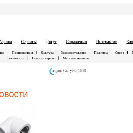
Афиша
Сервисы
Досуг
Справочная
Интерактив
Кон
тво
Происшествия
Культура
Законодательство
Политика
Спорт
Технологии
Новости страны
Мировые новости
егодня 8 августа,
16:29
овости