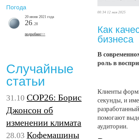
Погода
00:34 12 мая 2025
20 июня 2021 года
26
..28
Как каче
подробнее>>
бизнеса
В современно
роль в воспри
Случайные
статьи
Клиенты форми
COP26: Борис
31.10
секунды, и им
Джонсон об
разработанный
помогают выде
изменении климата
аудитории.
Кофемашины
28.03