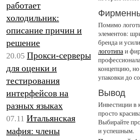
работает
Фирменны
холодильник:
Помимо логоти
описание причин и
элементов: шри
решение
бренда и усили
логотипа
и фир
Прокси-серверы
20.05
профессионала
для оценки и
концепцию, но
упаковки до со
тестирования
Вывод
интерфейсов на
разных языках
Инвестиции в 
просто красив
Итальянская
07.11
Выбирайте про
мафия: члены
и успешным.