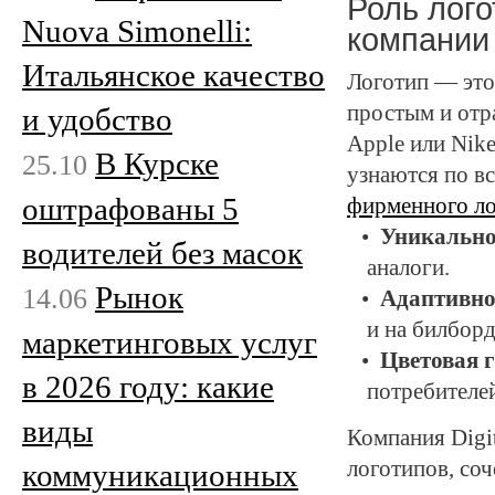
Роль лог
Nuova Simonelli:
компании
Итальянское качество
Логотип — это
простым и отр
и удобство
Apple или Nik
В Курске
25.10
узнаются по в
оштрафованы 5
фирменного ло
Уникально
водителей без масок
аналоги.
Рынок
14.06
Адаптивно
и на билборд
маркетинговых услуг
Цветовая 
в 2026 году: какие
потребителе
виды
Компания Digi
логотипов, со
коммуникационных