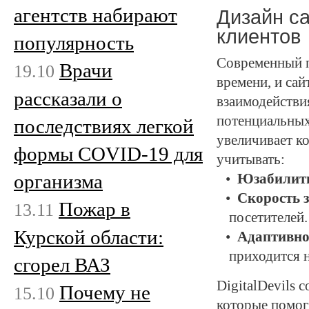
агентств набирают
Дизайн са
клиентов
популярность
Современный п
Врачи
19.10
времени, и са
рассказали о
взаимодействи
потенциальных
последствиях легкой
увеличивает к
формы COVID-19 для
учитывать:
организма
Юзабилит
Скорость 
Пожар в
13.11
посетителей.
Курской области:
Адаптивно
приходится 
сгорел ВАЗ
DigitalDevils 
Почему не
15.10
которые помог