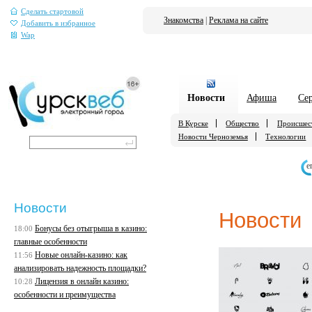
Сделать стартовой
Знакомства
|
Реклама на сайте
Добавить в избранное
Wap
Новости
Афиша
Се
В Курске
Общество
Происшес
Новости Черноземья
Технологии
е
Новости
Новости
Бонусы без отыгрыша в казино:
18:00
главные особенности
Новые онлайн-казино: как
11:56
анализировать надежность площадки?
Лицензия в онлайн казино:
10:28
особенности и преимущества