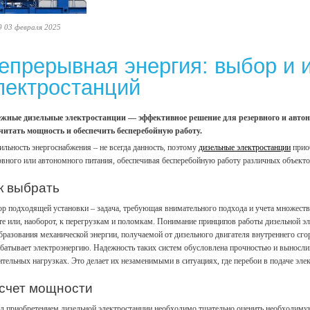
9 03 февраля 2025
епрерывная энергия: выбор и 
лектростанций
жные дизельные электростанции — эффективное решение для резервного и автон
читать мощность и обеспечить бесперебойную работу.
ильность энергоснабжения – не всегда данность, поэтому
дизельные электростанции
прио
рвного или автономного питания, обеспечивая бесперебойную работу различных объек
к выбрать
р подходящей установки – задача, требующая внимательного подхода и учета множест
те или, наоборот, к перегрузкам и поломкам. Понимание принципов работы дизельной э
бразования механической энергии, получаемой от дизельного двигателя внутреннего сго
батывает электроэнергию. Надежность таких систем обусловлена прочностью и выносли
ительных нагрузках. Это делает их незаменимыми в ситуациях, где перебои в подаче эле
счет мощности
д приобретением дизельной электростанции необходимо тщательно оценить необходиму