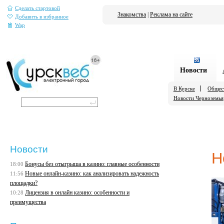
Сделать стартовой
Знакомства
|
Реклама на сайте
Добавить в избранное
Wap
Новости
В Курске
Общес
Новости Черноземья
Новости
Н
Бонусы без отыгрыша в казино: главные особенности
18:00
Новые онлайн-казино: как анализировать надежность
11:56
площадки?
Лицензия в онлайн казино: особенности и
10:28
преимущества