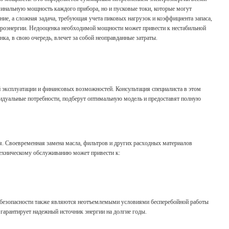
минальную мощность каждого прибора, но и пусковые токи, которые могут
ие, а сложная задача, требующая учета пиковых нагрузок и коэффициента запаса,
роэнергии. Недооценка необходимой мощности может привести к нестабильной
а, в свою очередь, влечет за собой неоправданные затраты.
 эксплуатации и финансовых возможностей. Консультация специалиста в этом
идуальные потребности, подберут оптимальную модель и предоставят полную
я. Своевременная замена масла, фильтров и других расходных материалов
техническому обслуживанию может привести к:
л безопасности также являются неотъемлемыми условиями бесперебойной работы
 гарантирует надежный источник энергии на долгие годы.