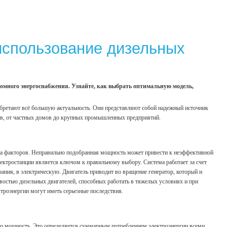
использование дизельных
омного энергоснабжения. Узнайте, как выбрать оптимальную модель,
бретают всё большую актуальность. Они представляют собой надежный источник
тов, от частных домов до крупных промышленных предприятий.
ва факторов. Неправильно подобранная мощность может привести к неэффективной
лектростанции является ключом к правильному выбору. Система работает за счет
рания, в электрическую. Двигатель приводит во вращение генератор, который и
востью дизельных двигателей, способных работать в тяжелых условиях и при
ктроэнергии могут иметь серьезные последствия.
ю мощность. Это определяется суммарным потреблением электроэнергии всеми