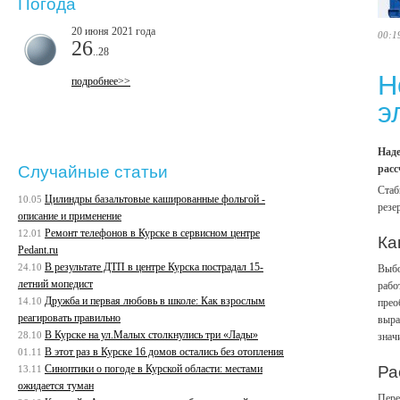
Погода
20 июня 2021 года
00:1
26
..28
Н
подробнее>>
э
Наде
расс
Случайные статьи
Стаб
Цилиндры базальтовые кашированные фольгой -
10.05
резе
описание и применение
Ремонт телефонов в Курске в сервисном центре
12.01
Ка
Pedant.ru
В результате ДТП в центре Курска пострадал 15-
24.10
Выбо
летний мопедист
рабо
Дружба и первая любовь в школе: Как взрослым
14.10
прео
реагировать правильно
выра
В Курске на ул.Малых столкнулись три «Лады»
28.10
знач
В этот раз в Курске 16 домов остались без отопления
01.11
Cиноптики о погоде в Курской области: местами
Ра
13.11
ожидается туман
Пере