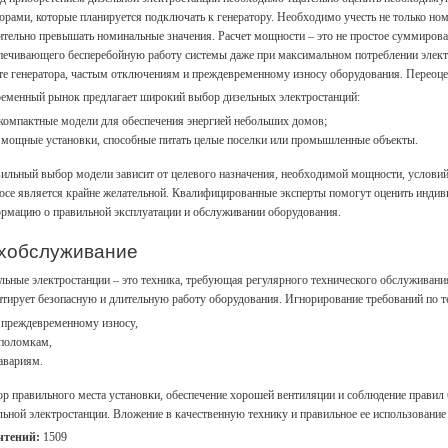
орами, которые планируется подключать к генератору. Необходимо учесть не только но
ительно превышать номинальные значения. Расчет мощности – это не простое суммирован
печивающего бесперебойную работу системы даже при максимальном потреблении элект
те генератора, частым отключениям и преждевременному износу оборудования. Переоценк
еменный рынок предлагает широкий выбор дизельных электростанций:
компактные модели для обеспечения энергией небольших домов;
мощные установки, способные питать целые поселки или промышленные объекты.
ильный выбор модели зависит от целевого назначения, необходимой мощности, условий
осе является крайне желательной. Квалифицированные эксперты помогут оценить индив
рмацию о правильной эксплуатации и обслуживании оборудования.
хобслуживание
льные электростанции – это техника, требующая регулярного технического обслуживани
нтирует безопасную и длительную работу оборудования. Игнорирование требований по 
преждевременному износу,
поломкам,
авариям.
р правильного места установки, обеспечение хорошей вентиляции и соблюдение прави
льной электростанции. Вложение в качественную технику и правильное ее использование
чтений:
1509