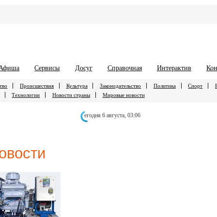
Афиша
Сервисы
Досуг
Справочная
Интерактив
Кон
тво
Происшествия
Культура
Законодательство
Политика
Спорт
Технологии
Новости страны
Мировые новости
егодня 6 августа,
03:06
овости