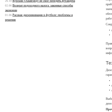
Курский «Авангард» не смог победить аутсайдера
26.10
приб
Возврат подоходного налога: законные способы
02.06
знач
экономии
обес
Расовая дискриминация в футболе: проблемы и
01.06
рабо
решения
Совр
Прав
вопр
инфо
Те
Дизе
гара
Выбо
дизе
Про