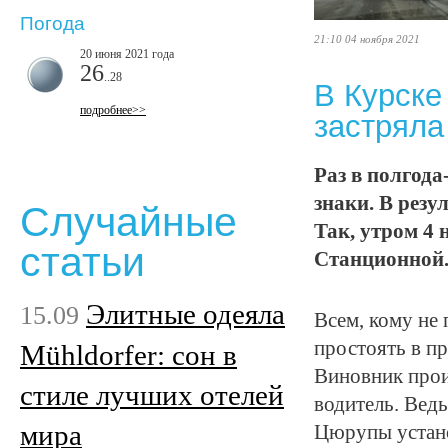
Погода
21:10 04 ноября 2021
20 июня 2021 года
26
..28
В Курске
подробнее>>
застряла
Раз в полгода
знаки. В резул
Случайные
Так, утром 4 
статьи
Станционной
Элитные одеяла
15.09
Всем, кому не 
простоять в п
Mühldorfer: сон в
Виновник прои
стиле лучших отелей
водитель. Ведь
мира
Цюрупы устано