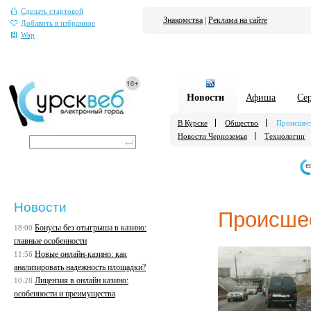
Сделать стартовой
Знакомства
|
Реклама на сайте
Добавить в избранное
Wap
Новости
Афиша
Се
В Курске
Общество
Происшес
Новости Черноземья
Технологии
е
Новости
Происше
Бонусы без отыгрыша в казино:
18:00
главные особенности
Новые онлайн-казино: как
11:56
анализировать надежность площадки?
Лицензия в онлайн казино:
10:28
особенности и преимущества