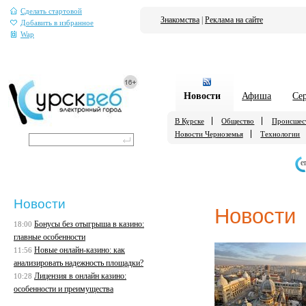
Сделать стартовой
Знакомства
|
Реклама на сайте
Добавить в избранное
Wap
Новости
Афиша
Се
В Курске
Общество
Происшес
Новости Черноземья
Технологии
е
Новости
Новости
Бонусы без отыгрыша в казино:
18:00
главные особенности
Новые онлайн-казино: как
11:56
анализировать надежность площадки?
Лицензия в онлайн казино:
10:28
особенности и преимущества