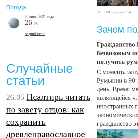
Погода
01:55 09 августа 2024
20 июня 2021 года
26
..28
Зачем по
подробнее>>
Гражданство 
безвизовым по
получить рум
Случайные
С момента зап
статьи
Румынии в 90-х
день. Время ме
Псалтирь читать
26.05
являющейся чл
иностранных г
по завету отцов: как
экономических
сохранить
гражданство э
древлеправославное