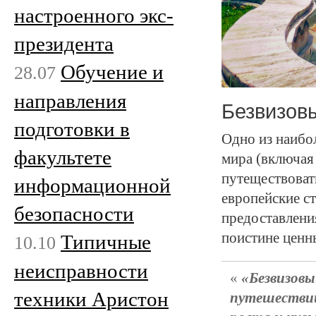
настроенного экс-
президента
Обучение и
28.07
направления
Безвизов
подготовки в
Одно из наибо
факультете
мира (включая
путеществовать
информационной
европейские с
безопасности
предоставлени
поистине ценн
Типичные
10.10
неисправности
Безвизов
техники Аристон
путешествий