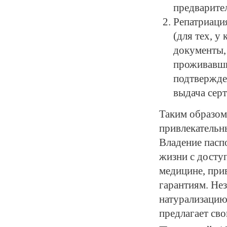
предварител
Репатриаци
(для тех, у
документы,
проживавши
подтвержде
выдача серт
Таким образом
привлекательн
Владение пасп
жизни с досту
медицине, при
гарантиям. Нез
натурализацию
предлагает св