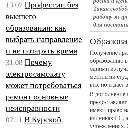
роста и кул
Профессии без
13.07
Такая свобо
высшего
работу за г
для постоян
образования: как
выбрать направление
Образова
и не потерять время
Получение гра
образованию в
Почему
31.08
одними из луч
электросамокату
местными студ
может потребоваться
виз, но и дает
В дополнение 
ремонт основные
предоставляет
неисправности
имеют право н
клиниках ЕС, 
В Курской
02.11
учреждениях. 