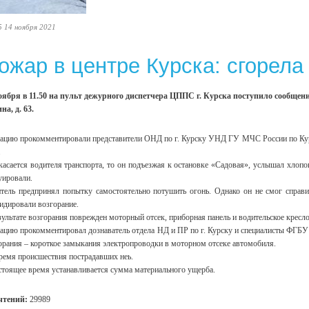
5 14 ноября 2021
ожар в центре Курска: сгорел
оября в 11.50 на пульт дежурного диспетчера ЦППС г. Курска поступило сообщение
на, д. 63.
ацию прокомментировали представители ОНД по г. Курску УНД ГУ МЧС России по Курс
.
касается водителя транспорта, то он подъезжая к остановке «Садовая», услышал хлоп
уировали.
тель предпринял попытку самостоятельно потушить огонь. Однако он не смог справи
идировали возгорание.
зультате возгорания поврежден моторный отсек, приборная панель и водительское кресл
ацию прокомментировал дознаватель отдела НД и ПР по г. Курску и специалисты ФГБ
орания – короткое замыкания электропроводки в моторном отсеке автомобиля.
ремя происшествия пострадавших неь.
стоящее время устанавливается сумма материального ущерба.
чтений:
29989