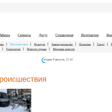
Афиша
Сервисы
Досуг
Справочная
Интерактив
Кон
тво
Происшествия
Культура
Законодательство
Политика
Спорт
Технологии
Новости страны
Мировые новости
егодня 9 августа,
11:14
роисшествия