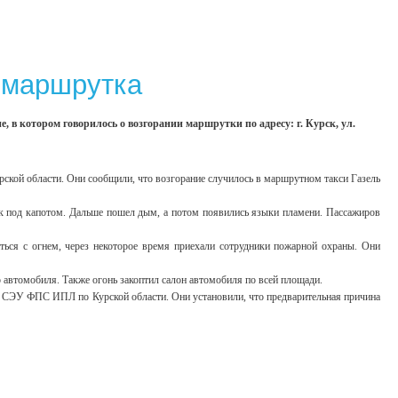
а маршрутка
, в котором говорилось о возгорании маршрутки по адресу: г. Курск, ул.
кой области. Они сообщили, что возгорание случилось в маршрутном такси Газель
ок под капотом. Дальше пошел дым, а потом появились языки пламени. Пассажиров
ться с огнем, через некоторое время приехали сотрудники пожарной охраны. Они
о автомобиля. Также огонь закоптил салон автомобиля по всей площади.
У СЭУ ФПС ИПЛ по Курской области. Они установили, что предварительная причина