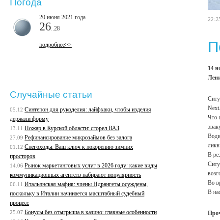
Погода
20 июня 2021 года
22:2
26
..28
П
подробнее>>
14 н
Лени
Случайные статьи
Ситу
Next
Синтепон для рукоделия: лайфхаки, чтобы изделия
05.12
Что 
держали форму
эвак
Пожар в Курской области: сгорел ВАЗ
13.11
Води
Рефинансирование микрозаймов без залога
27.09
ликв
Снегоходы: Ваш ключ к покорению зимних
01.12
В ре
просторов
Ситу
Рынок маркетинговых услуг в 2026 году: какие виды
14.06
возг
коммуникационных агентств набирают популярность
Во в
Итальянская мафия: члены Ндрангеты осуждены,
06.11
В на
поскольку в Италии начинается масштабный судебный
процесс
Бонусы без отыгрыша в казино: главные особенности
25.07
Про