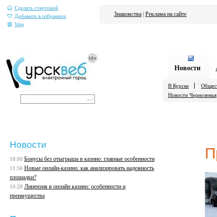
Сделать стартовой
Знакомства
|
Реклама на сайте
Добавить в избранное
Wap
Новости
В Курске
Общес
Новости Черноземья
Новости
П
Бонусы без отыгрыша в казино: главные особенности
18:00
Новые онлайн-казино: как анализировать надежность
11:56
площадки?
Лицензия в онлайн казино: особенности и
10:28
преимущества