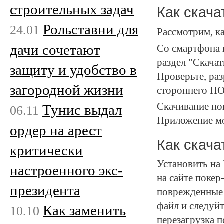
строительных задач
Как скача
Рольставни для
24.01
Рассмотрим, ка
дачи сочетают
Со смартфона н
раздел "Скача
защиту и удобство в
Проверьте, ра
загородной жизни
стороннего ПО
Скачивание пок
Тунис выдал
06.11
Приложение мо
ордер на арест
Как скача
критически
Установить на
настроенного экс-
на сайте покер
президента
поврежденные 
файл и следуй
Как заменить
10.10
перезагрузка 