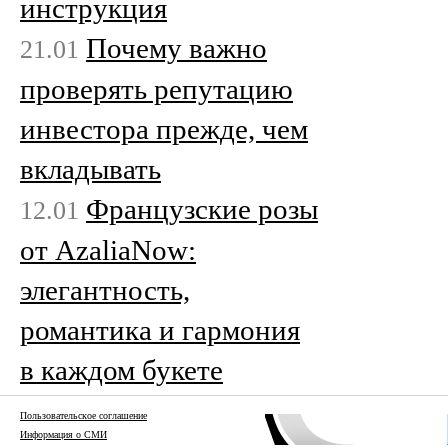
инструкция
Почему важно
21.01
проверять репутацию
инвестора прежде, чем
вкладывать
Французские розы
12.01
от AzaliaNow:
элегантность,
романтика и гармония
в каждом букете
Пользовательское соглашение
Информация о СМИ