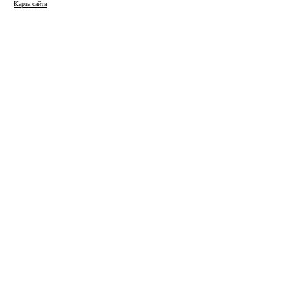
Карта сайта