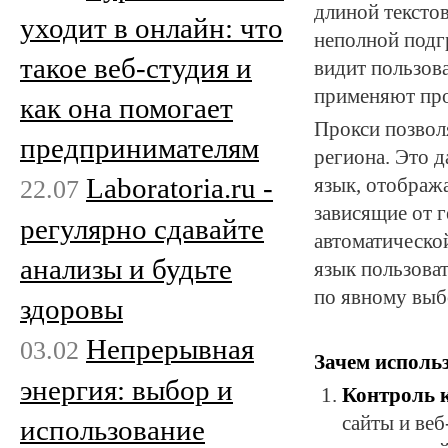
длиной тексто
уходит в онлайн: что
неполной подгр
такое веб-студия и
видит пользов
применяют про
как она помогает
Прокси позвол
предпринимателям
региона. Это д
Laboratoria.ru -
язык, отобража
22.07
зависящие от 
регулярно сдавайте
автоматическо
анализы и будьте
язык пользоват
по явному выб
здоровы
Непрерывная
03.02
Зачем исполь
энергия: выбор и
Контроль 
сайты и ве
использование