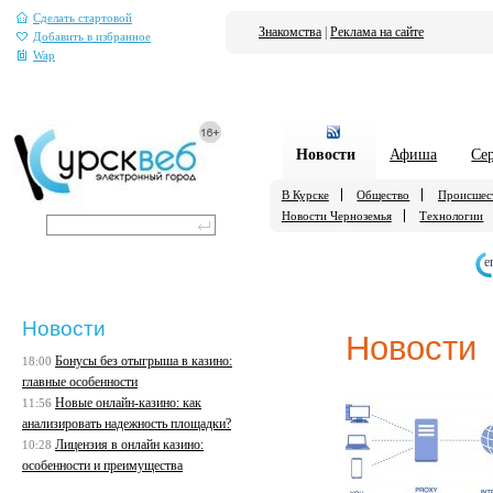
Сделать стартовой
Знакомства
|
Реклама на сайте
Добавить в избранное
Wap
Новости
Афиша
Се
В Курске
Общество
Происшес
Новости Черноземья
Технологии
е
Новости
Новости
Бонусы без отыгрыша в казино:
18:00
главные особенности
Новые онлайн-казино: как
11:56
анализировать надежность площадки?
Лицензия в онлайн казино:
10:28
особенности и преимущества