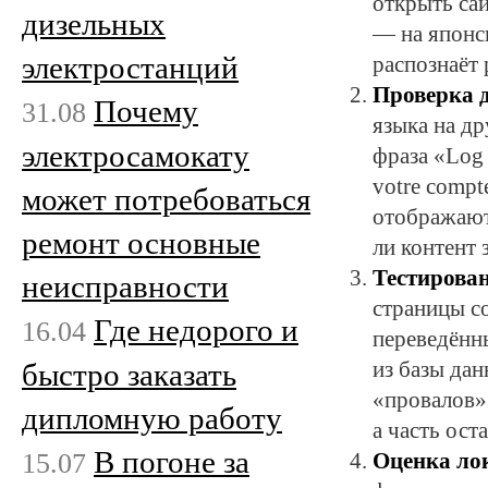
открыть сай
дизельных
— на японс
электростанций
распознаёт
Проверка д
Почему
31.08
языка на др
электросамокату
фраза «Log 
votre compt
может потребоваться
отображают
ремонт основные
ли контент 
Тестирова
неисправности
страницы со
Где недорого и
16.04
переведённ
быстро заказать
из базы да
«провалов»
дипломную работу
а часть ост
В погоне за
15.07
Оценка ло