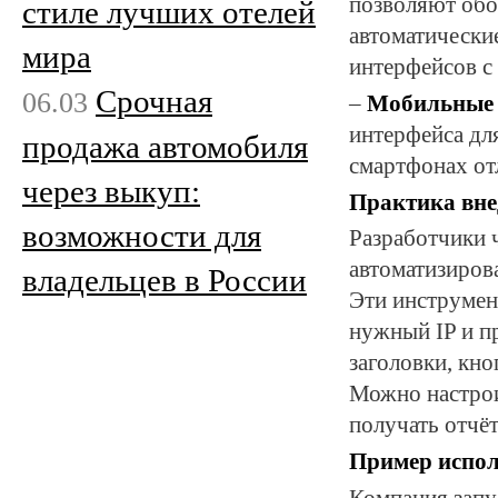
позволяют обо
стиле лучших отелей
автоматически
мира
интерфейсов с
Срочная
06.03
–
Мобильные 
интерфейса дл
продажа автомобиля
смартфонах от
через выкуп:
Практика вне
возможности для
Разработчики 
автоматизирова
владельцев в России
Эти инструмен
нужный IP и п
заголовки, кн
Можно настрои
получать отчёт
Пример испол
Компания запу