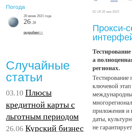
Погода
02:18 20 мая 2025
20 июня 2021 года
26
..28
Прокси-с
подробнее>>
интерфей
Тестирование 
а полноценна
Случайные
регионах.
статьи
Тестирование 
ключевой этап
Плюсы
03.10
международные
многорегионал
кредитной карты с
приложения и 
льготным периодом
даты, культур
Курский бизнес
26.06
не гарантируе