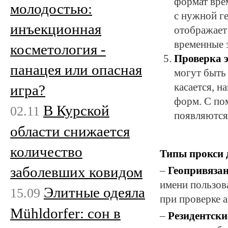
формат врем
молодостью:
с нужной г
инъекционная
отображает 
временные 
косметология -
Проверка э
панацея или опасная
могут быть
касается, н
игра?
форм. С по
В Курской
02.11
появляются
области снижается
количество
Типы прокси 
заболевших ковидом
–
Геопривяза
имени пользов
Элитные одеяла
15.09
при проверке 
Mühldorfer: сон в
–
Резидентски