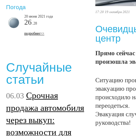
Погода
17:20 19 октября 2021
20 июня 2021 года
26
..28
Очевидцы
подробнее>>
центр
Прямо сейчас 
произошла эв
Случайные
статьи
Ситуацию прок
эвакуацию про
Срочная
06.03
происходило н
переодеться.
продажа автомобиля
Эвакуация слу
через выкуп:
руководства!
возможности для