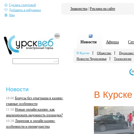
Сделать стартовой
Знакомства
|
Реклама на сайте
Добавить в избранное
Wap
Новости
Афиша
Се
В Курске
Общество
Происшес
Новости Черноземья
Технологии
е
Новости
В Курске
Бонусы без отыгрыша в казино:
18:00
главные особенности
Новые онлайн-казино: как
11:56
анализировать надежность площадки?
Лицензия в онлайн казино:
10:28
особенности и преимущества