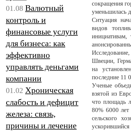
сокращения го
Валютный
01.08
уменьшилась д
контроль и
Ситуация нач
видов топлив
финансовые услуги
инициативам, 
для бизнеса: как
анонсированны
Исследование
эффективно
Швеции, Герм
управлять деньгами
на установле
компании
последние 11 0
Ученые объеди
Хроническая
01.02
взятой из Евр
слабость и дефицит
что площадь л
80% 6000 лет 
железа: связь,
сельского хо
причины и лечение
ускорившийс