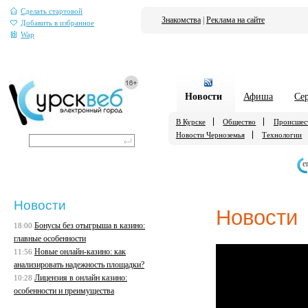
Сделать стартовой
Знакомства
|
Реклама на сайте
Добавить в избранное
Wap
Новости
Афиша
Се
В Курске
Общество
Происшес
Новости Черноземья
Технологии
е
Новости
Новости
Бонусы без отыгрыша в казино:
18:00
главные особенности
Новые онлайн-казино: как
11:56
анализировать надежность площадки?
Лицензия в онлайн казино:
10:28
особенности и преимущества