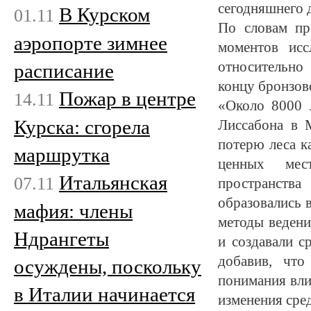
сегодняшнего 
В Курском
01.11
По словам пр
аэропорте зимнее
моментов исс
относительно
расписание
концу бронзово
Пожар в центре
14.11
«Около 8000 л
Курска: сгорела
Лиссабона в М
потерю леса к
маршрутка
ценных мес
Итальянская
07.11
пространства
образовались 
мафия: члены
методы ведени
Ндрангеты
и создавали с
добавив, что
осуждены, поскольку
понимания вли
в Италии начинается
изменения сре