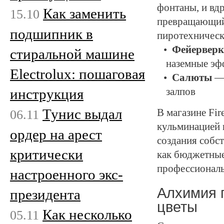
фонтаны, и вд
Как заменить
15.10
превращающий 
подшипник в
пиротехническ
Фейервер
стиральной машине
наземные эф
Electrolux: пошаговая
Салюты
— 
залпов
инструкция
Тунис выдал
06.11
В магазине
Fir
кульминацией 
ордер на арест
создания собст
критически
как бюджетные
профессиональ
настроенного экс-
Алхимия 
президента
цветы
Как несколько
05.11