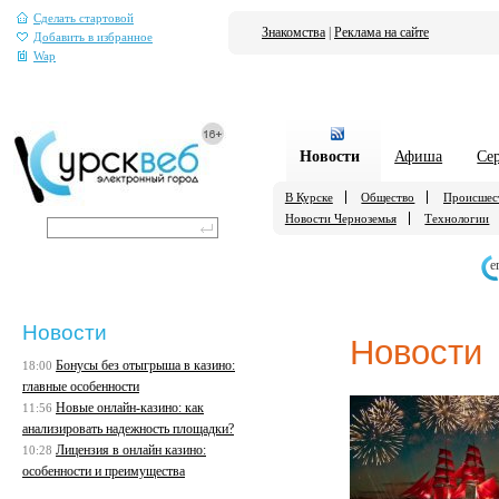
Сделать стартовой
Знакомства
|
Реклама на сайте
Добавить в избранное
Wap
Новости
Афиша
Се
В Курске
Общество
Происшес
Новости Черноземья
Технологии
е
Новости
Новости
Бонусы без отыгрыша в казино:
18:00
главные особенности
Новые онлайн-казино: как
11:56
анализировать надежность площадки?
Лицензия в онлайн казино:
10:28
особенности и преимущества