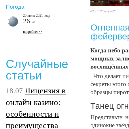
Погода
02:18 17 мая 2025
20 июня 2021 года
26
..28
Огненная
подробнее>>
фейервер
Когда небо ра
мощных залпо
Случайные
восхищённых 
статьи
Что делает пи
секреты этого 
Лицензия в
18.07
образцы пирот
онлайн казино:
Танец ог
особенности и
Представьте: 
преимущества
одинокие звёз