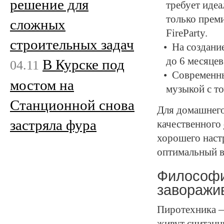
решение для
требует иде
только прем
сложных
FireParty
.
строительных задач
На создани
до 6 месяцев
В Курске под
04.11
Современны
мостом на
музыкой с т
Станционной снова
Для домашнего
застряла фура
качественного
хорошего наст
оптимальный в
Философи
заворажи
Пиротехника —
живут считанны