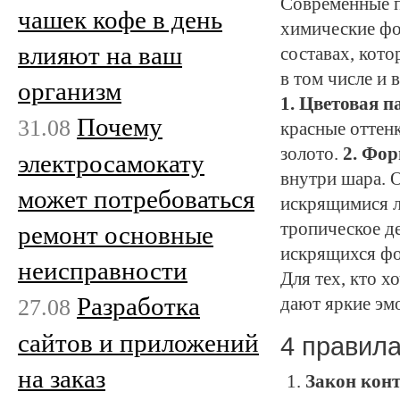
Современные 
чашек кофе в день
химические фо
влияют на ваш
составах, кот
в том числе и 
организм
1. Цветовая п
Почему
31.08
красные оттен
золото.
2. Фор
электросамокату
внутри шара. 
может потребоваться
искрящимися л
тропическое д
ремонт основные
искрящихся фо
неисправности
Для тех, кто х
Разработка
27.08
дают яркие эм
сайтов и приложений
4 правила
на заказ
Закон кон