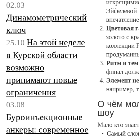
искрящимис
02.03
Эйфелевой 
Динамометрический
впечатление
Цветовая 
ключ
золото с к
На этой неделе
25.10
коллекции
F
в Курской области
продуманны
Ритм и тем
возможно
финал долж
принимают новые
Элемент н
например, 
ограничения
О чём мол
03.08
шоу
Буроинъекционные
Мало кто знает
анкеры: современное
Самый слож