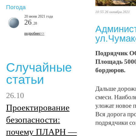
Погода
10:55 26 октября 2021
20 июня 2021 года
26
..28
Админист
подробнее>>
ул.Чумак
Подрядчик ОО
Площадь 5000
Случайные
бордюров.
статьи
Дальше дорожн
26.10
смеси. Наибол
уложат новое 
Проектирование
Вся дорога пр
безопасности:
подрядчики со
почему ПЛАРН —