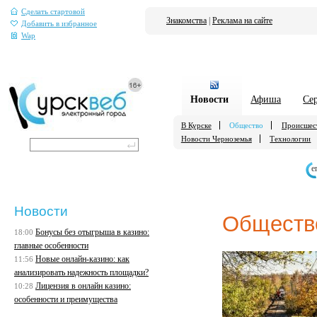
Сделать стартовой
Знакомства
|
Реклама на сайте
Добавить в избранное
Wap
Новости
Афиша
Се
В Курске
Общество
Происшес
Новости Черноземья
Технологии
е
Новости
Обществ
Бонусы без отыгрыша в казино:
18:00
главные особенности
Новые онлайн-казино: как
11:56
анализировать надежность площадки?
Лицензия в онлайн казино:
10:28
особенности и преимущества