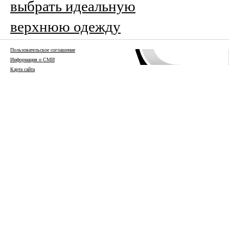
выбрать идеальную
верхнюю одежду
Пользовательское соглашение
Информация о СМИ
Карта сайта