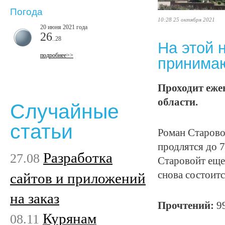
Погода
10:28 25 октября 2021
20 июня 2021 года
26
..28
На этой 
подробнее>>
принимаю
Проходит еже
области.
Случайные
статьи
Роман Старово
продлятся до 7
Разработка
27.08
Старовойт еще 
снова состоит
сайтов и приложений
на заказ
Прочтений:
9
Курянам
08.11