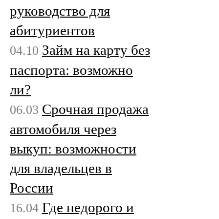
руководство для
абитуриентов
Займ на карту без
04.10
паспорта: возможно
ли?
Срочная продажа
06.03
автомобиля через
выкуп: возможности
для владельцев в
России
Где недорого и
16.04