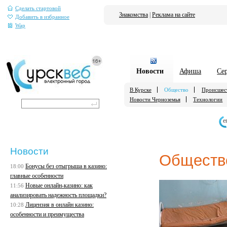
Сделать стартовой
Знакомства
|
Реклама на сайте
Добавить в избранное
Wap
Новости
Афиша
Се
В Курске
Общество
Происшес
Новости Черноземья
Технологии
е
Новости
Обществ
Бонусы без отыгрыша в казино:
18:00
главные особенности
Новые онлайн-казино: как
11:56
анализировать надежность площадки?
Лицензия в онлайн казино:
10:28
особенности и преимущества