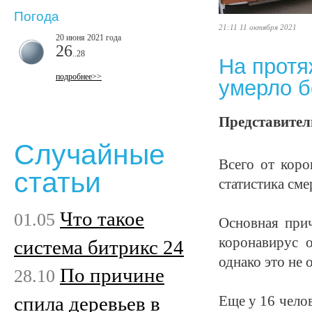
Погода
21:11 11 октября 2021
20 июня 2021 года
26
..28
На протя
подробнее>>
умерло б
Представители
Случайные
Всего от коро
статьи
статистика сме
Что такое
01.05
Основная при
коронавирус о
система битрикс 24
однако это не
По причине
28.10
спила деревьев в
Еще у 16 чело