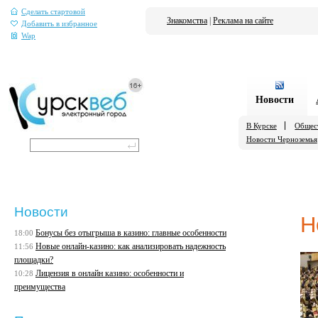
Сделать стартовой
Знакомства
|
Реклама на сайте
Добавить в избранное
Wap
Новости
В Курске
Общес
Новости Черноземья
Новости
Н
Бонусы без отыгрыша в казино: главные особенности
18:00
Новые онлайн-казино: как анализировать надежность
11:56
площадки?
Лицензия в онлайн казино: особенности и
10:28
преимущества