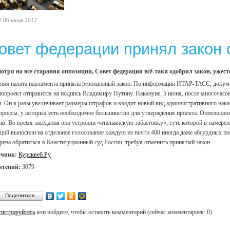
2 06 июня 2012
овет федерации принял закон 
отря на все старания оппозиции, Совет федерации всё-таки одобрил закон, уже
няя палата парламента приняла резонансный закон. По информации ИТАР-ТАСС, докумен
нопроект отправится на подпись Владимиру Путину. Накануне, 5 июня, после многочасо
н. Он в разы увеличивает размеры штрафов и вводит новый вид административного на
ороссы, у которых есть необходимое большинство для утверждения проекта. Оппозиц
ив. Во время заседания они устроили «итальянскую забастовку», суть которой в намер
ций выносили на отдельное голосование каждую из почти 400 иногда даже абсурдных по
рена обратиться в Конституционный суд России, требуя отменить принятый закон.
очник:
Курсквеб.Ру
чтений:
3079
Поделиться…
гистрируйтесь
или войдите, чтобы оставить комментарий (сейчас комментариев: 0)