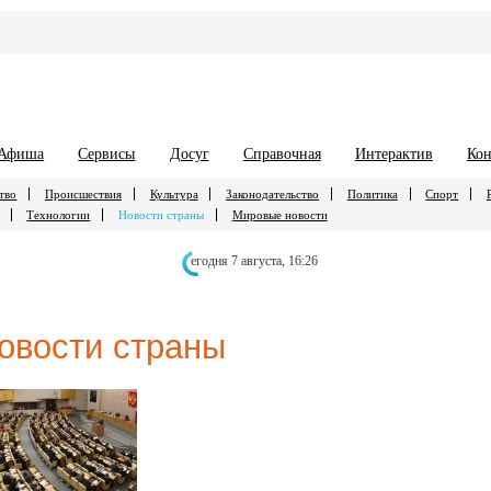
Афиша
Сервисы
Досуг
Справочная
Интерактив
Кон
тво
Происшествия
Культура
Законодательство
Политика
Спорт
Технологии
Новости страны
Мировые новости
егодня 7 августа,
16:26
овости страны