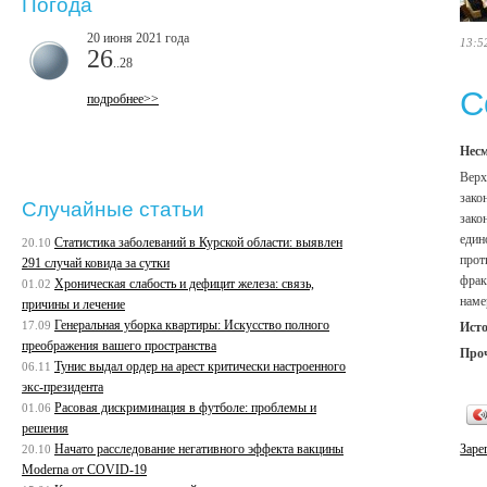
Погода
20 июня 2021 года
13:5
26
..28
С
подробнее>>
Несм
Верх
зако
Случайные статьи
зако
един
Статистика заболеваний в Курской области: выявлен
20.10
прот
291 случай ковида за сутки
фрак
Хроническая слабость и дефицит железа: связь,
01.02
наме
причины и лечение
Генеральная уборка квартиры: Искусство полного
17.09
Ист
преображения вашего пространства
Про
Тунис выдал ордер на арест критически настроенного
06.11
экс-президента
Расовая дискриминация в футболе: проблемы и
01.06
решения
Начато расследование негативного эффекта вакцины
Заре
20.10
Moderna от COVID-19