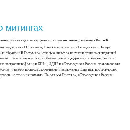
о митингах
сточающий санкции за нарушения в ходе митингов, сообщают Вести.Ru.
т поддержали 132 сенатора, 1 высказался против и 1 воздержался. Теперь
вых обсуждений Госдума за несколько минут до полуночи приняла скандальный
казания — обязательные работы. Данную идею поддержали лишь её инициаторы
ионно настроенные фракции КПРФ, ЛДПР и «Справедливая Россия» проголосовали
енном затягивании процесса рассмотрения предложений. Депутаты протестующих
правок, но это им не помогло. По данным Газеты.ру, «Справедливая Россия»