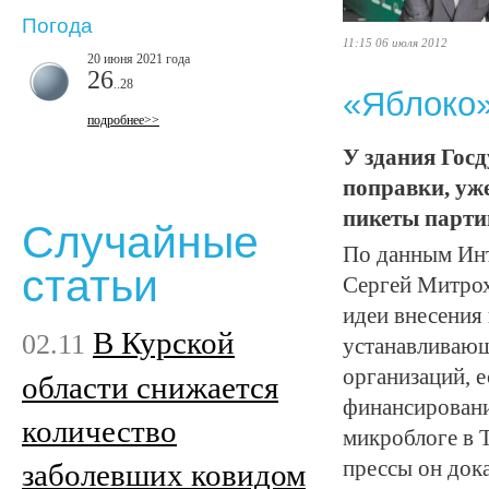
Погода
11:15 06 июля 2012
20 июня 2021 года
26
..28
«Яблоко»
подробнее>>
У здания Гос
поправки, уж
пикеты парти
Случайные
По данным Инт
статьи
Сергей Митрох
идеи внесения 
В Курской
02.11
устанавливающ
организаций, 
области снижается
финансировани
количество
микроблоге в 
прессы он док
заболевших ковидом