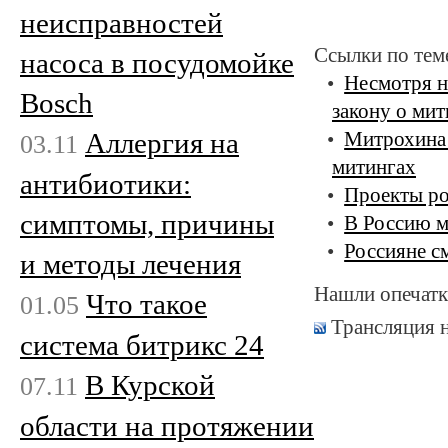
неисправностей
Ссылки по тем
насоса в посудомойке
Несмотря н
Bosch
закону о мит
Аллергия на
Митрохина 
03.11
митингах
антибиотики:
Проекты ро
симптомы, причины
В Россию м
Россияне см
и методы лечения
Нашли опечатк
Что такое
01.05
Трансляция 
система битрикс 24
В Курской
07.11
области на протяжении