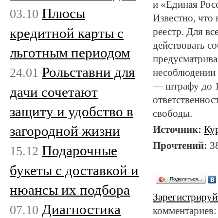
и «Единая Росс
Плюсы
03.10
Известно, что
кредитной карты с
реестр. Для вс
действовать с
льготным периодом
предусматрива
Рольставни для
24.01
несоблюдении 
— штрафу до 1
дачи сочетают
ответственност
защиту и удобство в
свободы.
загородной жизни
Источник:
Ку
Прочтений:
3
Подарочные
15.12
букеты с доставкой и
Поделиться…
нюансы их подбора
Зарегистрируй
Диагностика
07.10
комментариев: