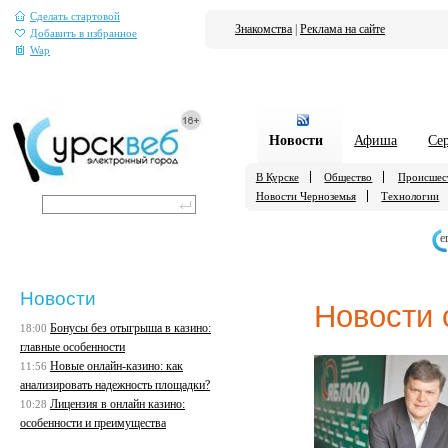
Сделать стартовой
Знакомства
|
Реклама на сайте
Добавить в избранное
Wap
Новости
Афиша
Се
В Курске
Общество
Происшес
Новости Черноземья
Технологии
е
Новости
Новости 
Бонусы без отыгрыша в казино:
18:00
главные особенности
Новые онлайн-казино: как
11:56
анализировать надежность площадки?
Лицензия в онлайн казино:
10:28
особенности и преимущества