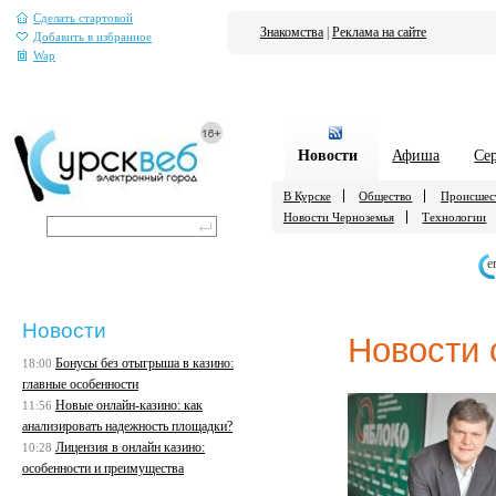
Сделать стартовой
Знакомства
|
Реклама на сайте
Добавить в избранное
Wap
Новости
Афиша
Се
В Курске
Общество
Происшес
Новости Черноземья
Технологии
е
Новости
Новости 
Бонусы без отыгрыша в казино:
18:00
главные особенности
Новые онлайн-казино: как
11:56
анализировать надежность площадки?
Лицензия в онлайн казино:
10:28
особенности и преимущества