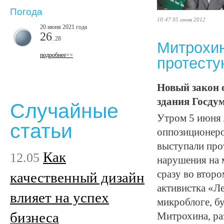
Погода
10:47 05 июня 2012
20 июня 2021 года
26
..28
Митрохин
подробнее>>
протесту
Новый закон 
здания Госду
Случайные
Утром 5 июня 
статьи
оппозиционеро
выступали про
Как
12.05
нарушения на 
сразу во второ
качественный дизайн
активистка «Л
влияет на успех
микроблоге, б
бизнеса
Митрохина, ра