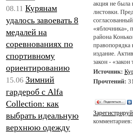
акция не была 
Курянам
08.11
листовки. Пре
удалось завоевать 8
согласованный 
«яблочника», 
медалей на
района Конько
соревнованиях по
правопорядка 
издание. Акти
спортивному
закон - «закон
ориентированию
Источник:
Ку
Зимний
15.06
Прочтений:
3
гардероб с Alfa
Collection: как
Поделиться…
Зарегистрируй
выбрать идеальную
комментариев:
верхнюю одежду