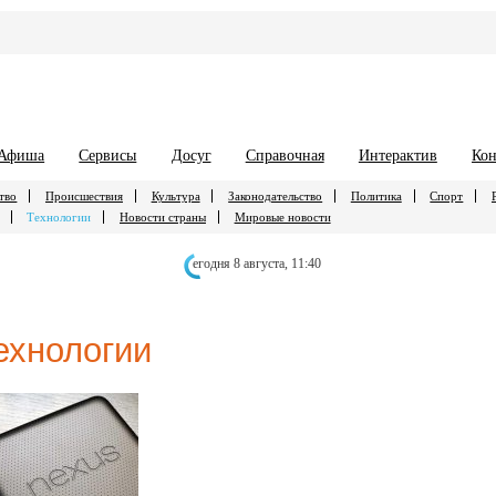
Афиша
Сервисы
Досуг
Справочная
Интерактив
Кон
тво
Происшествия
Культура
Законодательство
Политика
Спорт
Технологии
Новости страны
Мировые новости
егодня 8 августа,
11:40
ехнологии