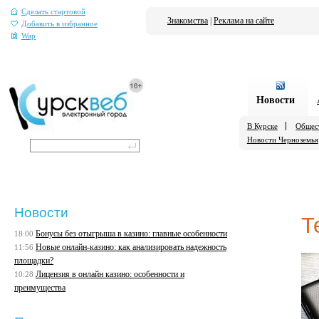
Сделать стартовой
Знакомства
|
Реклама на сайте
Добавить в избранное
Wap
Новости
В Курске
Общес
Новости Черноземья
Новости
Т
Бонусы без отыгрыша в казино: главные особенности
18:00
Новые онлайн-казино: как анализировать надежность
11:56
площадки?
Лицензия в онлайн казино: особенности и
10:28
преимущества