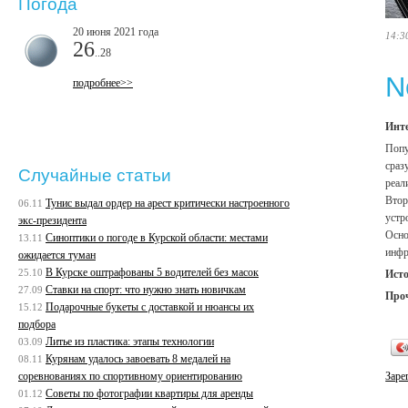
Погода
20 июня 2021 года
14:3
26
..28
N
подробнее>>
Инте
Попу
сраз
Случайные статьи
реал
Втор
Тунис выдал ордер на арест критически настроенного
06.11
устр
экс-президента
Осно
Cиноптики о погоде в Курской области: местами
13.11
инфр
ожидается туман
В Курске оштрафованы 5 водителей без масок
25.10
Ист
Ставки на спорт: что нужно знать новичкам
27.09
Про
Подарочные букеты с доставкой и нюансы их
15.12
подбора
Литье из пластика: этапы технологии
03.09
Курянам удалось завоевать 8 медалей на
08.11
соревнованиях по спортивному ориентированию
Заре
Советы по фотографии квартиры для аренды
01.12