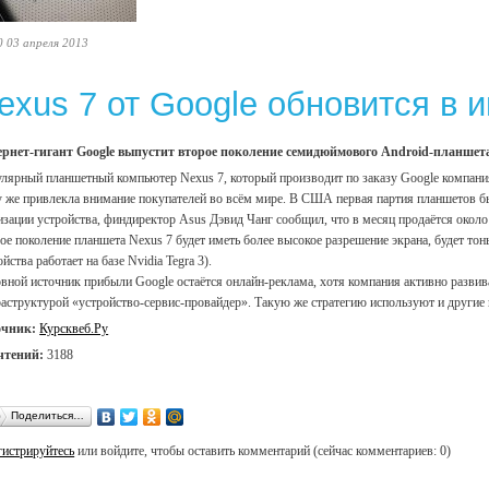
0 03 апреля 2013
exus 7 от Google обновится в 
рнет-гигант Google выпустит второе поколение семидюймового Android-планшета 
лярный планшетный компьютер Nexus 7, который производит по заказу Google компания 
у же привлекла внимание покупателей во всём мире. В США первая партия планшетов был
изации устройства, финдиректор Asus Дэвид Чанг сообщил, что в месяц продаётся около
ое поколение планшета Nexus 7 будет иметь более высокое разрешение экрана, будет то
ойства работает на базе Nvidia Tegra 3).
вной источник прибыли Google остаётся онлайн-реклама, хотя компания активно развива
аструктурой «устройство-сервис-провайдер». Такую же стратегию используют и другие и
очник:
Курсквеб.Ру
чтений:
3188
Поделиться…
гистрируйтесь
или войдите, чтобы оставить комментарий (сейчас комментариев: 0)