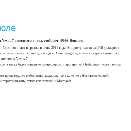
июле
Nexus 7 в июле этого года, сообщает «РИА-Новости».
Asus, появился на рынке в июне 2012 года. Его доступная цена (200 долларов)
а раскуплена в первые дни продаж. Хотя Google и держит в секрете статистику
 миллиона Nexus 7.
ньше, а также будет оснащено процессором Snapdragon от Qualcomm (первая версия
ет производство мобильных гаджетов, что в конечно счёте станет единой
нтернет-гиганты, такие как Amazon и Microsoft.