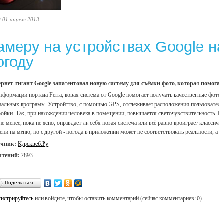
0 01 апреля 2013
амеру на устройствах Google н
огоду
рнет-гигант Google запатентовал новую систему для съёмки фото, которая помог
нформации портала Ferra, новая система от Google помогает получать качественные фот
иальных программ. Устройство, с помощью GPS, отслеживает расположения пользователя
ройки. Так, при нахождении человека в помещении, повышается светочувствительность. По
не менее, пока не ясно, оправдает ли себя новая система или всё равно проиграет класс
ени на меню, но с другой - погода в приложении может не соответствовать реальности, 
очник:
Курсквеб.Ру
чтений:
2893
Поделиться…
гистрируйтесь
или войдите, чтобы оставить комментарий (сейчас комментариев: 0)