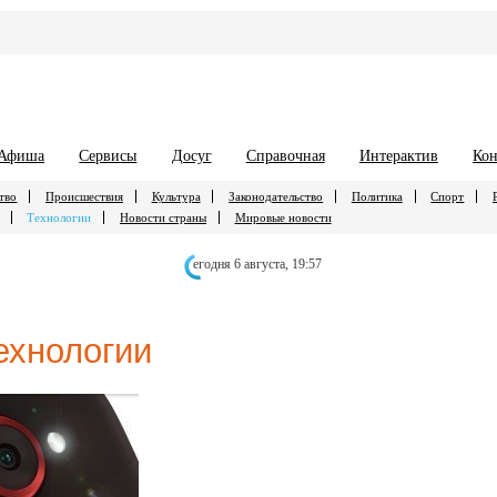
Афиша
Сервисы
Досуг
Справочная
Интерактив
Кон
тво
Происшествия
Культура
Законодательство
Политика
Спорт
Технологии
Новости страны
Мировые новости
егодня 6 августа,
19:57
ехнологии