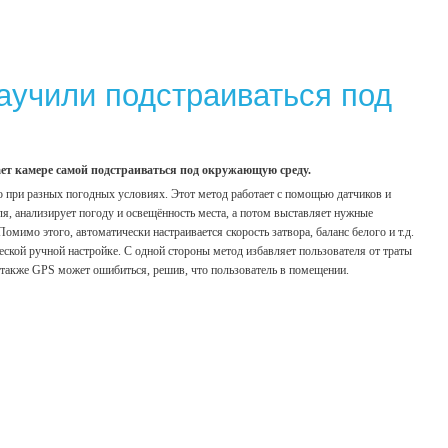
аучили подстраиваться под
ает камере самой подстраиваться под окружающую среду.
о при разных погодных условиях. Этот метод работает с помощью датчиков и
, анализирует погоду и освещённость места, а потом выставляет нужные
мимо этого, автоматически настраивается скорость затвора, баланс белого и т.д.
ической ручной настройке. С одной стороны метод избавляет пользователя от траты
а также GPS может ошибиться, решив, что пользователь в помещении.