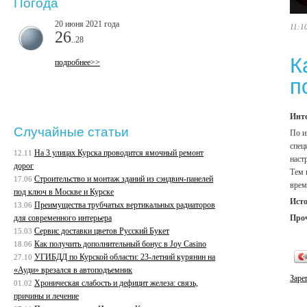
Погода
20 июня 2021 года
11:1
26
..28
К
подробнее>>
п
Инте
Случайные статьи
По и
спец
На 3 улицах Курска проводится ямочный ремонт
12.11
наст
дорог
Тем 
Строительство и монтаж зданий из сэндвич-панелей
17.06
врем
под ключ в Москве и Курске
Ист
Преимущества трубчатых вертикальных радиаторов
13.06
Про
для современного интерьера
Сервис доставки цветов Русский Букет
15.03
Как получить дополнительный бонус в Joy Casino
18.06
УГИБДД по Курской области: 23-летний курянин на
27.10
«Ауди» врезался в автоподъемник
Заре
Хроническая слабость и дефицит железа: связь,
01.02
причины и лечение