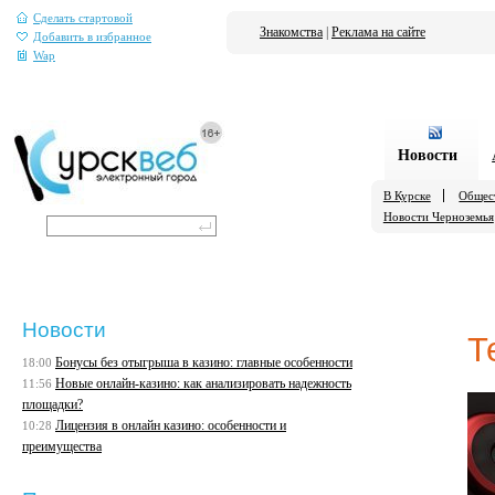
Сделать стартовой
Знакомства
|
Реклама на сайте
Добавить в избранное
Wap
Новости
В Курске
Общес
Новости Черноземья
Новости
Т
Бонусы без отыгрыша в казино: главные особенности
18:00
Новые онлайн-казино: как анализировать надежность
11:56
площадки?
Лицензия в онлайн казино: особенности и
10:28
преимущества