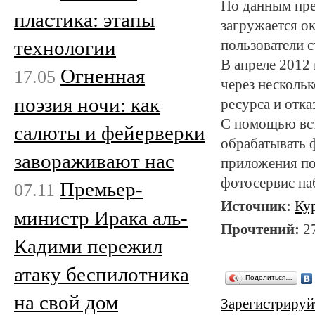
По данным прес
пластика: этапы
загружается о
технологии
пользователи 
В апреле 2012 
Огненная
17.05
через несколь
поэзия ночи: как
ресурса и отказ
С помощью вст
салюты и фейерверки
обрабатывать 
завораживают нас
приложения поя
фотосервис на
Премьер-
07.11
Источник:
Ку
министр Ирака аль-
Прочтений:
2
Кадими пережил
атаку беспилотника
Поделиться…
на свой дом
Зарегистрируй