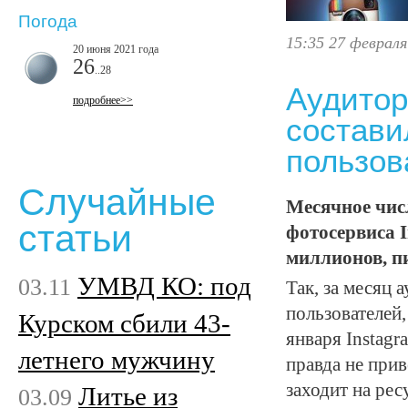
Погода
15:35 27 февраля
20 июня 2021 года
26
..28
Аудитор
подробнее>>
состави
пользов
Случайные
Месячное чис
статьи
фотосервиса 
миллионов, пи
УМВД КО: под
03.11
Так, за месяц
пользователей,
Курском сбили 43-
января Instagr
летнего мужчину
правда не при
заходит на рес
Литье из
03.09