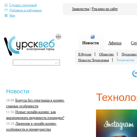
Сделать стартовой
Знакомства
|
Реклама на сайте
Добавить в избранное
Wap
Новости
Афиша
Се
В Курске
Общество
Происшес
Новости Черноземья
Технологии
е
Новости
Техноло
Бонусы без отыгрыша в казино:
18:00
главные особенности
Новые онлайн-казино: как
11:56
анализировать надежность площадки?
Лицензия в онлайн казино:
10:28
особенности и преимущества