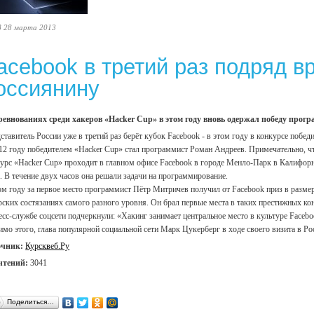
8 28 марта 2013
acebook в третий раз подряд в
оссиянину
ревнованиях среди хакеров «Hacker Cup» в этом году вновь одержал победу прог
ставитель России уже в третий раз берёт кубок Facebook - в этом году в конкурсе побе
12 году победителем «Hacker Cup» стал программист Роман Андреев. Примечательно, что
урс «Hacker Cup» проходит в главном офисе Facebook в городе Менло-Парк в Калифорни
. В течение двух часов она решали задачи на программирование.
ом году за первое место программист Пётр Митричев получил от Facebook приз в разме
рских состязаниях самого разного уровня. Он брал первые места в таких престижных к
есс-службе соцсети подчеркнули: «Хакинг занимает центральное место в культуре Face
мо этого, глава популярной социальной сети Марк Цукерберг в ходе своего визита в Р
очник:
Курсквеб.Ру
чтений:
3041
Поделиться…