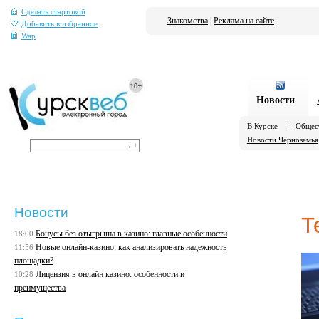
Сделать стартовой
Знакомства
|
Реклама на сайте
Добавить в избранное
Wap
Новости
В Курске
Общес
Новости Черноземья
Новости
Т
Бонусы без отыгрыша в казино: главные особенности
18:00
Новые онлайн-казино: как анализировать надежность
11:56
площадки?
Лицензия в онлайн казино: особенности и
10:28
преимущества