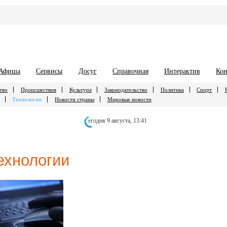
Афиша
Сервисы
Досуг
Справочная
Интерактив
Кон
тво
Происшествия
Культура
Законодательство
Политика
Спорт
Технологии
Новости страны
Мировые новости
егодня 9 августа,
13:41
ехнологии