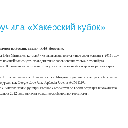
ручила «Хакерский кубок»
раммист из России, пишет «РИА-Новости».
дил Пётр Митричев, который уже выигрывал аналогичное соревнование в 2011 году.
 крупнейшая соцсеть проводит такие соревнования только в третий раз.
и. В финальном состязании конкурса участвовали 26 хакеров из разных стран
ре 10 тысяч долларов. Отмечается, что Митричев уже множество раз побеждал на
онкурсах, как Google Code Jam, TopCoder Open и ACM ICPC.
book. Многие новые функции Facebook создаются во время регулярных хакатонов».
оссию в 2012 году отмечал успехи российских программистов.