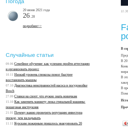
Погода
20 июня 2021 года
11:3
26
..28
F
подробнее>>
р
В со
Случайные статьи
Пред
В 20
Семейное обучение: как успешно пройти аттестацию
09.06
Конк
и организовать процесс
мира
Низкий уровень глюкозы помог быстрее
10.11
В эт
восстановить мышцы
хаке
Диагностика неисправностей насоса в посудомойке
07.10
В пр
Bosch
Поми
Ставки на спорт: что нужно знать новичкам
27.09
Ист
Как заменить манжету люка стиральной машины:
15.10
Про
пошаговая инструкция
Почему важно проверять репутацию инвестора
21.01
прежде, чем вкладывать
Курским пожарным пришлось эвакуировать 20
11.11