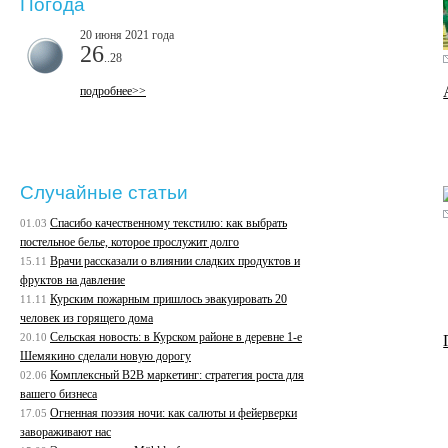
Погода
20 июня 2021 года
26
..28
подробнее>>
Случайные статьи
Спасибо качественному текстилю: как выбрать
01.03
постельное белье, которое прослужит долго
Врачи рассказали о влиянии сладких продуктов и
15.11
фруктов на давление
Курским пожарным пришлось эвакуировать 20
11.11
человек из горящего дома
Сельская новость: в Курском районе в деревне 1-е
20.10
Шемякино сделали новую дорогу
Комплексный B2B маркетинг: стратегия роста для
02.06
вашего бизнеса
Огненная поэзия ночи: как салюты и фейерверки
17.05
завораживают нас