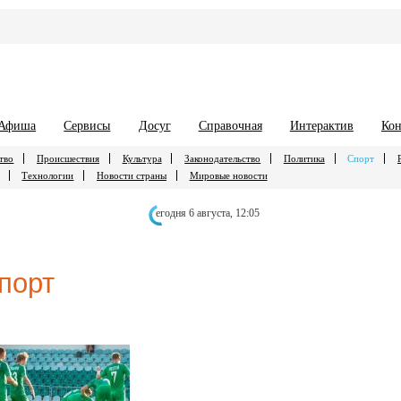
Афиша
Сервисы
Досуг
Справочная
Интерактив
Кон
тво
Происшествия
Культура
Законодательство
Политика
Спорт
Технологии
Новости страны
Мировые новости
егодня 6 августа,
12:05
порт