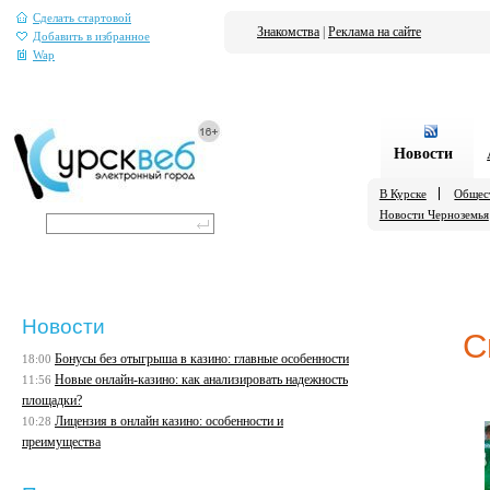
Сделать стартовой
Знакомства
|
Реклама на сайте
Добавить в избранное
Wap
Новости
В Курске
Общес
Новости Черноземья
Новости
С
Бонусы без отыгрыша в казино: главные особенности
18:00
Новые онлайн-казино: как анализировать надежность
11:56
площадки?
Лицензия в онлайн казино: особенности и
10:28
преимущества