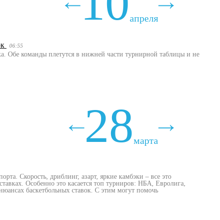
10
апреля
ок
06:55
а. Обе команды плетутся в нижней части турнирной таблицы и не
28
марта
рта. Скорость, дриблинг, азарт, яркие камбэки – все это
ставках. Особенно это касается топ турниров: НБА, Евролига,
 нюансах баскетбольных ставок. С этим могут помочь