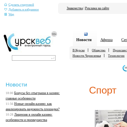
Сделать стартовой
Знакомства
|
Реклама на сайте
Добавить в избранное
Wap
Новости
Афиша
Се
В Курске
Общество
Происшес
Новости Черноземья
Технологии
е
Новости
Спорт
Бонусы без отыгрыша в казино:
18:00
главные особенности
Новые онлайн-казино: как
11:56
анализировать надежность площадки?
Лицензия в онлайн казино:
10:28
особенности и преимущества