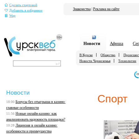
Сделать стартовой
Знакомства
|
Реклама на сайте
Добавить в избранное
Wap
Новости
Афиша
Се
В Курске
Общество
Происшес
Новости Черноземья
Технологии
е
Новости
Спорт
Бонусы без отыгрыша в казино:
18:00
главные особенности
Новые онлайн-казино: как
11:56
анализировать надежность площадки?
Лицензия в онлайн казино:
10:28
особенности и преимущества